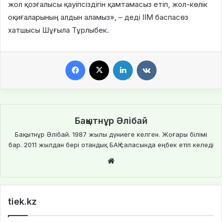
жол қозғалысы қауіпсіздігін қамтамасыз етіп, жол-көлік
оқиғаларының алдын аламыз», – деді ІІМ баспасөз
хатшысы Шұғыла Тұрлыбек.
Facebook
X
LinkedIn
VKontakte
Бақытнұр Әлібай
Бақытнұр Әлібай. 1987 жылы дүниеге келген. Жоғары білімі
бар. 2011 жылдан бері отандық БАҚ саласында еңбек етіп келеді
We
bsi
te
tiek.kz