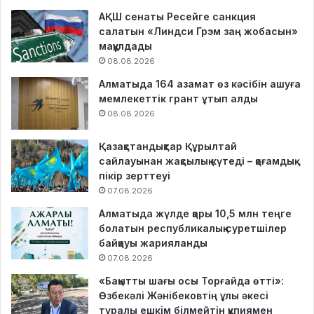
АҚШ сенаты Ресейге санкция
салатын «Линдси Грэм заң жобасын»
мақұлдады
08.08.2026
Алматыда 164 азамат өз кәсібін ашуға
мемлекеттік грант ұтып алды
08.08.2026
Қазақстандықтар Құрылтай
сайлауынан жақсылық күтеді – қоғамдық
пікір зерттеуі
07.08.2026
Алматыда жүлде қоры 10,5 млн теңге
болатын республикалық суретшілер
байқауы жарияланды
07.08.2026
«Бақытты шағы осы Торғайда өтті»:
Өзбекәлі Жәнібековтің ұлы әкесі
туралы ешкім білмейтін құпиямен