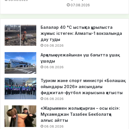
07.08.2026
Балалар 40 °C ыстықта құрылыста
жұмыс істеген: Алматы-1 вокзалында
дау туды
09.08.2026
Арқалық әуежайынан үш бағытта ұшақ
ұшады
08.08.2026
Туризм және спорт министрі «Болашақ
ойындары 2026» аясындағы
фиджитал-футбол жарысына қатысты
08.08.2026
«Жарыммен жолықтырған – осы кісі»:
Мұхамеджан Тазабек Бекболатқа
алғыс айтты
08.08.2026