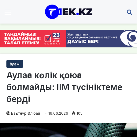
Мәзір
І
Қоғам
Аулаға көлік қоюға
болмайды: ІІМ түсініктеме
берді
Бақытнұр Әлібай
16.06.2026
105