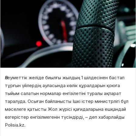
Әлеуметтік желіде биылғы жылдың 1 шілдесінен бастап
тұрғын үйлердің ауласында көлік құралдарын қоюға
тыйым салатын нормалар енгізілетіні туралы ақпарат
таралуда. Осыған байланысты Ішкі істер министрлігі бұл
мәселеге қатысты Жол жүрісі қағидаларына ешқандай
өзгерістер енгізілмегенін түсіндірді, – деп хабарлайды
Polisia.kz.