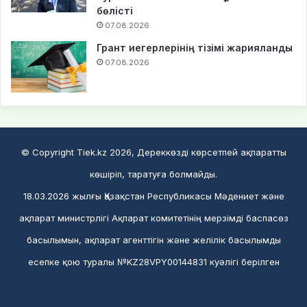
бөлісті
07.08.2026
Грант иегерлерінің тізімі жарияланды
07.08.2026
© Copyright Tiek.kz 2026, Дереккөзді көрсетпей ақпаратты
көшіріп, таратуға болмайды.
18.03.2026 жылғы Қазақстан Республикасы Мәдениет және
ақпарат министрлігі Ақпарат комитетінің мерзімді баспасөз
басылымын, ақпарат агенттігін және желілік басылымды
есепке қою туралы №KZ28VPY00144831 куәлігі берілген