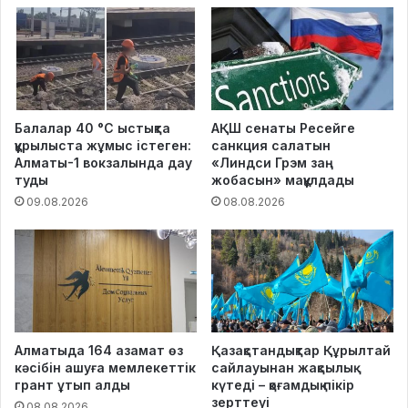
Балалар 40 °C ыстықта
АҚШ сенаты Ресейге
құрылыста жұмыс істеген:
санкция салатын
Алматы-1 вокзалында дау
«Линдси Грэм заң
туды
жобасын» мақұлдады
09.08.2026
08.08.2026
Алматыда 164 азамат өз
Қазақстандықтар Құрылтай
кәсібін ашуға мемлекеттік
сайлауынан жақсылық
грант ұтып алды
күтеді – қоғамдық пікір
зерттеуі
08.08.2026