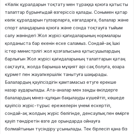
«Көлік құралдарын тоқтату мен тұраққа қоюға қатысты
талаптар бұрынғыдай өзгеріссіз қалады. Сонымен қатар
көлік құралдарын гүлзарларға, көгалдарға, балалар және
спорт алаңдарына қоюға және сонда тоқтауға тыйым
салу жөніндегі Жол жүрісі қағидаларының нормалары
қолданыста бар екенін еске саламыз. Сондай-ақ Ішкі
істер министрлігі жол қозғалысына қатысушылардың
барлығын Жол жүрісі қағидаларының талаптарын қатаң
сақтауға, жолда барынша мұқият әрі сақ болуға, өзара
құрмет пен жауапкершілік танытуға шақырады.
Балалардың қауіпсіздігін қамтамасыз етуге ерекше
назар аударылады. Ата-аналар мен заңды өкілдерге
балалардың мінез-құлқын бақылауды күшейтіп, көшеде
қауіпсіз жүріс-тұрыс ережелерін үнемі ескертіп,
сондай-ақ жолдың жүріс бөлігінде, денсаулық пен өмірге
қауіп төндіретін өзге де орындарда ойнауға
болмайтынын түсіндіру ұсынылады. Тек бірлесіп қана біз