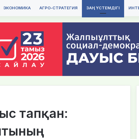
ЭКОНОМИКА
АГРО-СТРАТЕГИЯ
ЗАҢ ҮСТЕМДІГІ
ИНТЕ
быс тапқан:
йтының