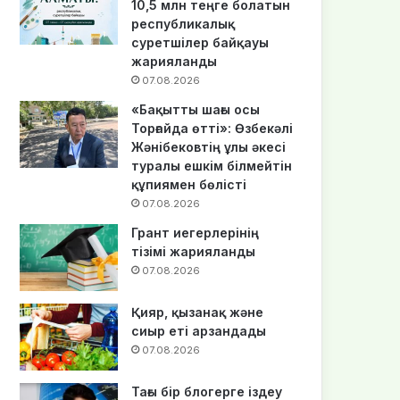
10,5 млн теңге болатын
республикалық
суретшілер байқауы
жарияланды
07.08.2026
«Бақытты шағы осы
Торғайда өтті»: Өзбекәлі
Жәнібековтің ұлы әкесі
туралы ешкім білмейтін
құпиямен бөлісті
07.08.2026
Грант иегерлерінің
тізімі жарияланды
07.08.2026
Қияр, қызанақ және
сиыр еті арзандады
07.08.2026
Тағы бір блогерге іздеу