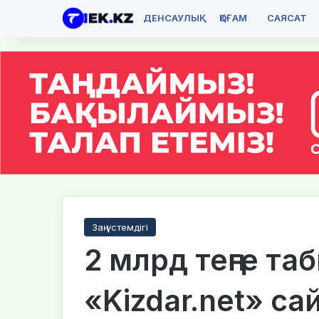
ДЕНСАУЛЫҚ
ҚОҒАМ
САЯСАТ
Заң үстемдігі
2 млрд теңге та
«Kizdar.net» са