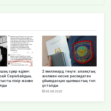
шақ сұғар едім»:
2 миллиард теңге: алаяқтық
рай Серікбайдың
жолмен несие рәсімдеген
тысты пікір жазған
ұйымдасқан қылмыстық топ
алды
ұсталды
6
06.08.2026