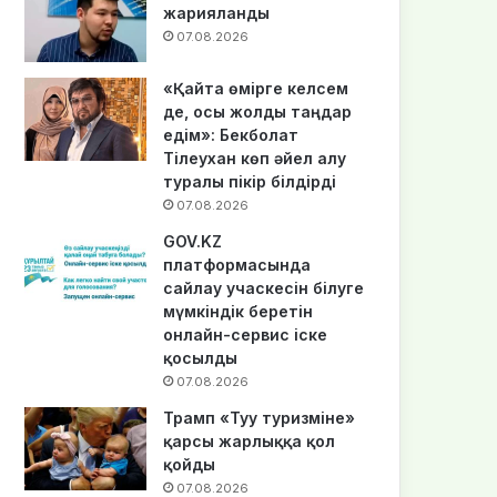
жарияланды
07.08.2026
«Қайта өмірге келсем
де, осы жолды таңдар
едім»: Бекболат
Тілеухан көп әйел алу
туралы пікір білдірді
07.08.2026
GOV.KZ
платформасында
сайлау учаскесін білуге
мүмкіндік беретін
онлайн-сервис іске
қосылды
07.08.2026
Трамп «Туу туризміне»
қарсы жарлыққа қол
қойды
07.08.2026