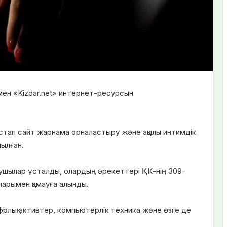
мен «Kizdar.net» интернет-ресурсын
астап сайт жарнама орналастыру және ақылы интимдік
ылған.
ылар ұсталды, олардың әрекеттері ҚК-нің 309-
ларымен қамауға алынды.
ифрлық активтер, компьютерлік техника және өзге де