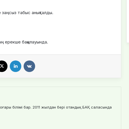
заңсыз табыс анықталды.
ың ерекше бақылауында.
X
LinkedIn
VKontakte
оғары білімі бар. 2011 жылдан бері отандық БАҚ саласында