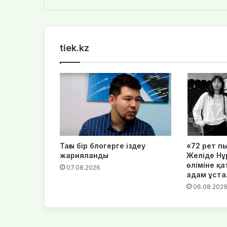
bsi
te
tiek.kz
Тағы бір блогерге іздеу
«72 рет пы
жарияланды
Желіде Нұ
өліміне қа
07.08.2026
адам ұст
06.08.202