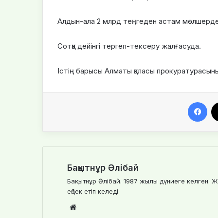
Алдын-ала 2 млрд теңгеден астам мөлшерде 
Сотқа дейінгі тергеп-тексеру жалғасуда.
Істің барысы Алматы қаласы прокуратурасын
Facebook
Бақытнұр Әлібай
Бақытнұр Әлібай. 1987 жылы дүниеге келген. Ж
еңбек етіп келеді
We