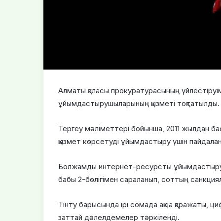
Алматы қаласы прокуратурасының үйлестіруі
ұйымдастырушыларының қызметі тоқтатылды.
Тергеу мәліметтері бойынша, 2011 жылдан б
қызмет көрсетуді ұйымдастыру үшін пайдалан
Болжамды интернет-ресурсты ұйымдастыруш
бабы 2-бөлігімен сараланып, соттың санкция
Тінту барысында ірі сомада ақша қаражаты, ц
заттай дәлелдемелер тәркіленді.