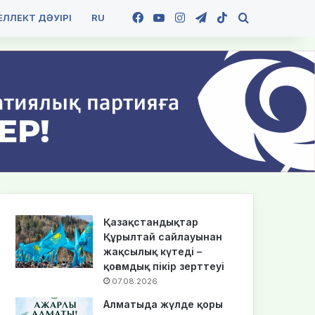
Facebook
YouTube
Instagram
Telegram
TikTok
Іздеу
ЛЛЕКТ ДӘУІРІ
RU
Қазақстандықтар
Құрылтай сайлауынан
жақсылық күтеді –
қоғамдық пікір зерттеуі
07.08.2026
Алматыда жүлде қоры