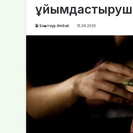
ұйымдастыруш
Бақытнұр Әлібай
15.06.2026