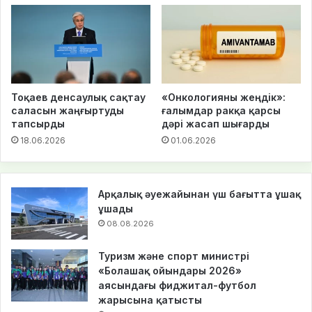
Тоқаев денсаулық сақтау
«Онкологияны жеңдік»:
саласын жаңғыртуды
ғалымдар ракқа қарсы
тапсырды
дәрі жасап шығарды
18.06.2026
01.06.2026
Арқалық әуежайынан үш бағытта ұшақ
ұшады
08.08.2026
Туризм және спорт министрі
«Болашақ ойындары 2026»
аясындағы фиджитал-футбол
жарысына қатысты