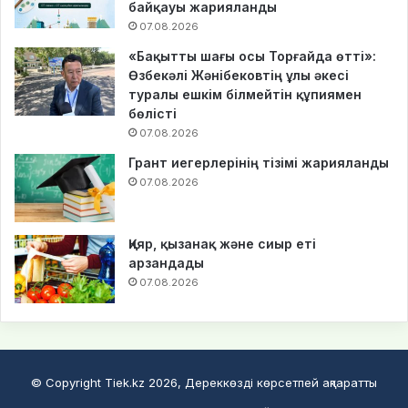
байқауы жарияланды
07.08.2026
«Бақытты шағы осы Торғайда өтті»:
Өзбекәлі Жәнібековтің ұлы әкесі
туралы ешкім білмейтін құпиямен
бөлісті
07.08.2026
Грант иегерлерінің тізімі жарияланды
07.08.2026
Қияр, қызанақ және сиыр еті
арзандады
07.08.2026
© Copyright Tiek.kz 2026, Дереккөзді көрсетпей ақпаратты