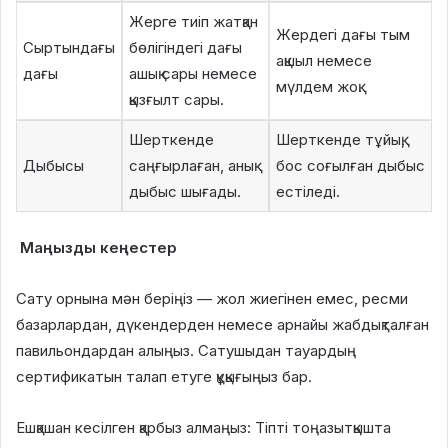
Жерге тиіп жатқан
Жердегі дағы тым
Сыртындағы
бөлігіндегі дағы
ақшыл немесе
дағы
ашық сары немесе
мүлдем жоқ.
қызғылт сары.
Шерткенде
Шерткенде тұйық,
Дыбысы
саңғырлаған, анық
бос соғылған дыбыс
дыбыс шығады.
естіледі.
Маңызды кеңестер
Сату орнына мән беріңіз — жол жиегінен емес, ресми
базарлардан, дүкендерден немесе арнайы жабдықталған
павильондардан алыңыз. Сатушыдан тауардың
сертификатын талап етуге құқығыңыз бар.
Ешқашан кесілген қарбыз алмаңыз: Тіпті тоңазытқышта