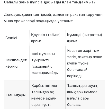
Сапалы және қауіпсіз қарбызды қалай таңдаймыз?
Денсаулыққа зиян келтірмей, жидектің рахатын көру үшін
мына ережелерді жадыңызда ұстаңыз:
Қауіпсіз (табиғи)
Күмәнді (нитратты)
Белгісі
қарбыз
қарбыз
Кесілген жері тым
Ішкі жұмсағы
тегіс, жылтыр және
Кесілгендегі
түйіршікті
күлгін түске
көрінісі
(сахарный),
боялғандай
жалтырамайды.
көрінеді.
Қарбыз ішіндегі
Талшықтары жуан,
талшықтар ақ
қанық сары немесе
Талшықтары
немесе ақшыл-
қызғылт сары
сары түсті.
болады.