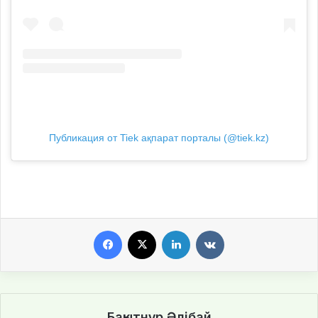
Публикация от Tiek ақпарат порталы (@tiek.kz)
Facebook
X
LinkedIn
VKontakte
Бақытнұр Әлібай