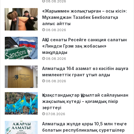
08.08.2026
«Жарыммен жолықтырған – осы кісі»:
Мұхамеджан Тазабек Бекболатқа
алғыс айтты
08.08.2026
АҚШ сенаты Ресейге санкция салатын
«Линдси Грэм заң жобасын»
мақұлдады
08.08.2026
Алматыда 164 азамат өз кәсібін ашуға
мемлекеттік грант ұтып алды
08.08.2026
Қазақстандықтар Құрылтай сайлауынан
жақсылық күтеді – қоғамдық пікір
зерттеуі
07.08.2026
Алматыда жүлде қоры 10,5 млн теңге
болатын республикалық суретшілер