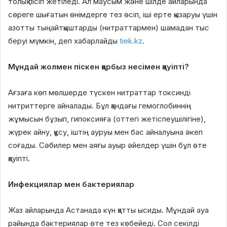
толық пісіп жетіледі. Ал маусым және шілде айларында
сөреге шығатын өнімдерге тез өсіп, іші ерте қызаруы үшін
азотты тыңайтқыштарды (нитраттармен) шамадан тыс
беруі мүмкін, деп хабарлайды
tiek.kz
.
Мұндай жолмен піскен қарбыз несімен қауіпті?
Ағзаға көп мөлшерде түскен нитраттар токсинді
нитриттерге айналады. Бұл қандағы гемоглобиннің
жұмысын бұзып, гипоксияға (оттегі жетіспеушілігіне),
жүрек айну, құсу, іштің ауруы мен бас айналуына әкеп
соғады. Сәбилер мен аяғы ауыр әйелдер үшін бұл өте
қауіпті.
Инфекциялар мен бактериялар
Жаз айларында Астанада күн қатты ысиды. Мұндай ауа
райында бактериялар өте тез көбейеді. Сол секілді