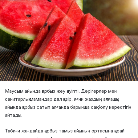
Маусым айында қарбыз жеу қауіпті. Дәрігерлер мен
санитарлық мамандар дәл қазір, яғни жаздың алғашқы
айында қарбыз сатып алғанда барынша сақ болу керектігін
айтады.
Табиғи жағдайда қарбыз тамыз айының ортасына қарай