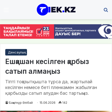
Мәзір
І
Денсаулық
Ешқашан кесілген қарбыз
сатып алмаңыз
Тіпті тоңазытқышта тұрса да, жартылай
кесілген немесе беті пленкамен жабылған
қарбызды сатып алудан бас тартыңыз.
Бақытнұр Әлібай
15.06.2026
142