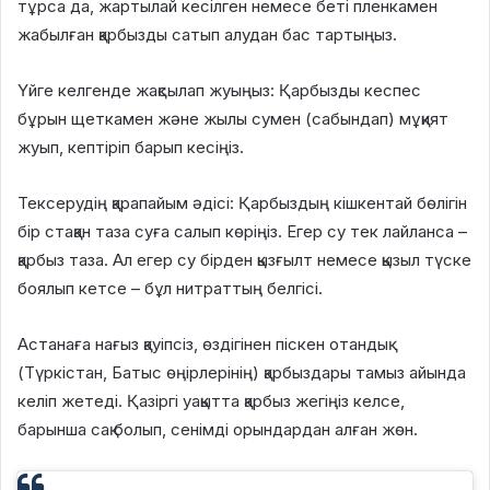
тұрса да, жартылай кесілген немесе беті пленкамен
жабылған қарбызды сатып алудан бас тартыңыз.
Үйге келгенде жақсылап жуыңыз: Қарбызды кеспес
бұрын щеткамен және жылы сумен (сабындап) мұқият
жуып, кептіріп барып кесіңіз.
Тексерудің қарапайым әдісі: Қарбыздың кішкентай бөлігін
бір стақан таза суға салып көріңіз. Егер су тек лайланса –
қарбыз таза. Ал егер су бірден қызғылт немесе қызыл түске
боялып кетсе – бұл нитраттың белгісі.
Астанаға нағыз қауіпсіз, өздігінен піскен отандық
(Түркістан, Батыс өңірлерінің) қарбыздары тамыз айында
келіп жетеді. Қазіргі уақытта қарбыз жегіңіз келсе,
барынша сақ болып, сенімді орындардан алған жөн.