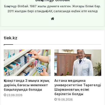
Бақытнұр Әлібай. 1987 жылы дүниеге келген. Жоғары білімі бар.
2011 жылдан бері отандық БАҚ саласында еңбек етіп келеді
We
bsi
te
tiek.kz
Қазақстанда 3 мыңға жуық
Астана медицина
дәрінің бағасы мемлекет
университетіне Төрегелді
бақылауында болады
Шармановтың есімі
берілетін болды
23.06.2026
19.06.2026