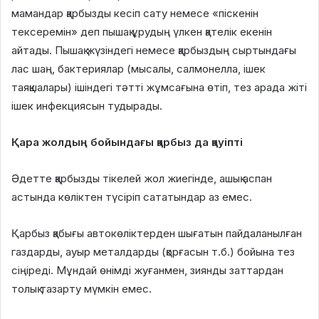
мамандар қарбызды кесіп сату немесе «піскенін
тексеремін» деп пышақ ұрудың үлкен қателік екенін
айтады. Пышақ жүзіндегі немесе қарбыздың сыртындағы
лас шаң, бактериялар (мысалы, салмонелла, ішек
таяқшалары) ішіндегі тәтті жұмсағына өтіп, тез арада жіті
ішек инфекциясын тудырады.
Қара жолдың бойындағы қарбыз да қауіпті
Әдетте қарбызды тікелей жол жиегінде, ашық аспан
астында көліктен түсіріп сататындар аз емес.
Қарбыз қабығы автокөліктерден шығатын пайдаланылған
газдарды, ауыр металдарды (қорғасын т.б.) бойына тез
сіңіреді. Мұндай өнімді жуғанмен, зиянды заттардан
толық тазарту мүмкін емес.