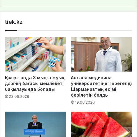
bsi
te
tiek.kz
Қазақстанда 3 мыңға жуық
Астана медицина
дәрінің бағасы мемлекет
университетіне Төрегелді
бақылауында болады
Шармановтың есімі
берілетін болды
23.06.2026
19.06.2026