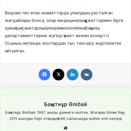
Ведомство егер азаматтарда уланудың расталған
жағдайлары болса, олар медициналық құжаттармен бірге
аумақтық санитарлық-эпидемиологиялық бақылау
департаменттеріне жүгінуі қажет екенін ескертті.
Осының негізінде жоспардан тыс тексеру жүргізілетіні
айтылған.
Facebook
X
LinkedIn
VKontakte
Бақытнұр Әлібай
Бақытнұр Әлібай. 1987 жылы дүниеге келген. Жоғары білімі бар.
2011 жылдан бері отандық БАҚ саласында еңбек етіп келеді
We