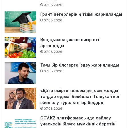
07.08.2026
Грант иегерлерінің тізімі жарияланды
07.08.2026
Қияр, қызанақ және сиыр еті
арзандады
07.08.2026
Тағы бір блогерге іздеу жарияланды
07.08.2026
«Қайта өмірге келсем де, осы жолды
таңдар едім»: Бекболат Тілеухан көп
әйел алу туралы пікір білдірді
07.08.2026
GOV.KZ платформасында сайлау
учаскесін білуге мүмкіндік беретін