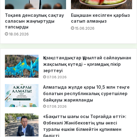
Тоқаев денсаулық сақтау
Ешқашан кесілген қарбыз
саласын жаңғыртуды
сатып алмаңыз
тапсырды
15.06.2026
18.06.2026
Қазақстандықтар Құрылтай сайлауынан
жақсылық күтеді – қоғамдық пікір
зерттеуі
07.08.2026
Алматыда жүлде қоры 10,5 млн теңге
болатын республикалық суретшілер
байқауы жарияланды
07.08.2026
«Бақытты шағы осы Торғайда өтті»:
Өзбекәлі Жәнібековтің ұлы әкесі
туралы ешкім білмейтін құпиямен
бөлісті