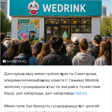
SHYNDYK.KZ.
Денсаулық сақтау министрлігіне қарасты Санитарлық-
эпидемиологиялық бақылау комитеті танымал Wedrink
желісінің сусындарына қатысты жағдайға түсініктеме
берді, деп хабарлады, деп хабарлайды
tiek.kz
.
Министрлік бұл брендтің сусындарында қант деңгейі