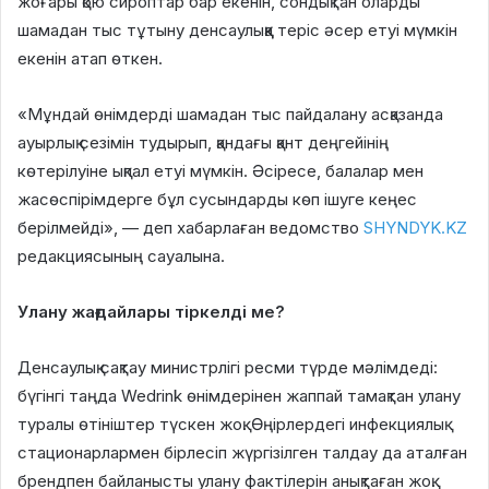
жоғары қою сироптар бар екенін, сондықтан оларды
шамадан тыс тұтыну денсаулыққа теріс әсер етуі мүмкін
екенін атап өткен.
«Мұндай өнімдерді шамадан тыс пайдалану асқазанда
ауырлық сезімін тудырып, қандағы қант деңгейінің
көтерілуіне ықпал етуі мүмкін. Әсіресе, балалар мен
жасөспірімдерге бұл сусындарды көп ішуге кеңес
берілмейді», — деп хабарлаған ведомство
SHYNDYK.KZ
редакциясының сауалына.
Улану жағдайлары тіркелді ме?
Денсаулық сақтау министрлігі ресми түрде мәлімдеді:
бүгінгі таңда Wedrink өнімдерінен жаппай тамақтан улану
туралы өтініштер түскен жоқ. Өңірлердегі инфекциялық
стационарлармен бірлесіп жүргізілген талдау да аталған
брендпен байланысты улану фактілерін анықтаған жоқ.