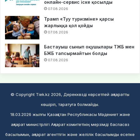
онлайн-сервис іске қосылды
07.08.2026
Трамп «Туу туризміне» қарсы
жарлыққа қол қойды
07.08.2026
Бастауыш сынып оқушылары ТЖБ мен
БЖБ тапсырмайтын болды
07.08.2026
© Copyright Tiek.kz 2026, Дереккөзді көрсетпей ақпаратты
көшіріп, таратуға болмайды.
18.03.2026 жылғы Қазақстан Республикасы Мәдениет және
ақпарат министрлігі Ақпарат комитетінің мерзімді баспасөз
басылымын, ақпарат агенттігін және желілік басылымды есепке