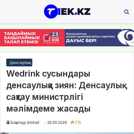
Мәзір
І
Денсаулық
Wedrink сусындары
денсаулыққа зиян: Денсаулық
сақтау министрлігі
мәлімдеме жасады
Бақытнұр Әлібай
26.05.2026
715