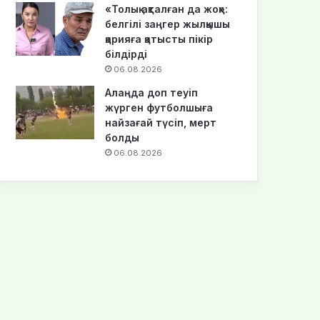
«Толық ақталған да жоқ»:
белгілі заңгер жылқышы
қарияға қатысты пікір
білдірді
06.08.2026
Алаңда доп теуіп
жүрген футболшыға
найзағай түсіп, мерт
болды
06.08.2026