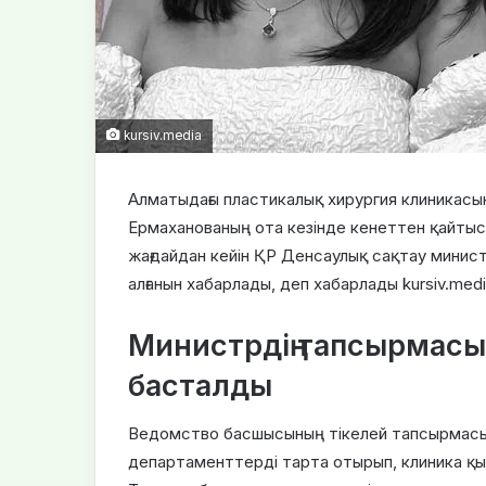
kursiv.media
Алматыдағы пластикалық хирургия клиникасы
Ермаханованың ота кезінде кенеттен қайтыс
жағдайдан кейін ҚР Денсаулық сақтау минист
алғанын хабарлады, деп хабарлады kursiv.medi
Министрдің тапсырмасы
басталды
Ведомство басшысының тікелей тапсырмасы
департаменттерді тарта отырып, клиника қы