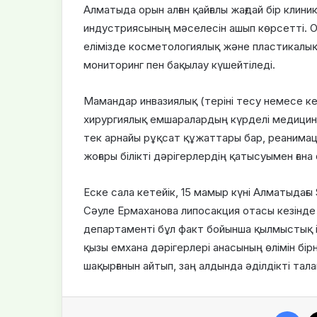
Алматыда орын алған қайғалы жағдай бір клини
индустриясының мәселесін ашып көрсетті. 
елімізде косметологиялық және пластикалық
мониторинг пен бақылау күшейтіледі.
Мамандар инвазиялық (теріні тесу немесе 
хирургиялық емшаралардың күрделі медицин
тек арнайы рұқсат құжаттары бар, реанима
жоғары білікті дәрігерлердің қатысуымен ғана 
Еске сала кетейік, 15 мамыр күні Алматыдағы 
Сәуле Ермаханова липосакция отасы кезінде 
департаменті бұл факт бойынша қылмыстық і
қызы емхана дәрігерлері анасының өлімін б
шақырғанын айтып, заң алдында әділдікті тал
Facebook