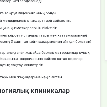
лелер жіті зерделенеді:
е асыруға лицензиясының болуы.
ы медициналық стандарттарға сәйкестігі.
ина қызметкерлерінің біліктілігі.
көмек көрсету стандарттары мен хаттамаларының
нің 3 сағаттан кейін шақырылғанын айтқан болатын).
р анықталған жағдайда барлық материалдар құқық
публикасының заңнамасына сәйкес қатаң шаралар
улық сақтау министрлігі.
тары мен жақындарына көңіл айтты.
логиялық клиникалар