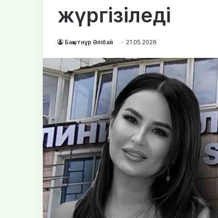
жүргізіледі
Бақытнұр Әлібай
21.05.2026