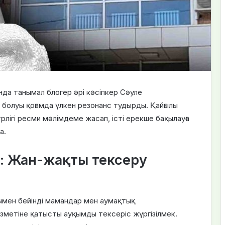
нда танымал блогер әрі кәсіпкер Сәуле
 болуы қоғамда үлкен резонанс тудырды. Қайғылы
рлігі ресми мәлімдеме жасап, істі ерекше бақылауға
a.
: Жан-жақты тексеру
мен бейінді мамандар мен аумақтық
зметіне қатысты ауқымды тексеріс жүргізілмек.