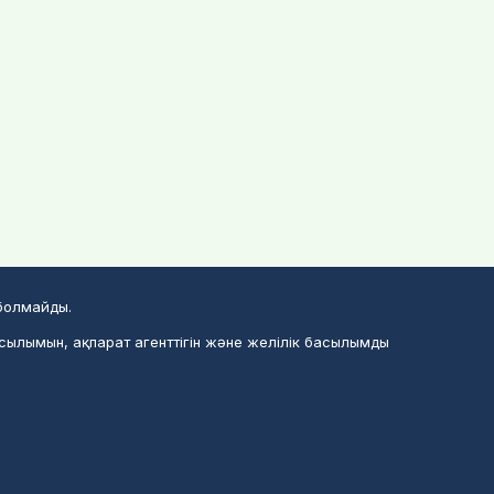
 болмайды.
асылымын, ақпарат агенттігін және желілік басылымды