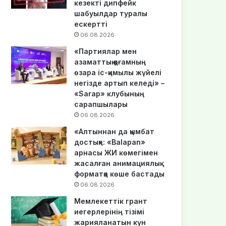
кезекті дипфейк
шабуылдар туралы
ескертті
06.08.2026
«Партиялар мен
азаматтық қоғамның
өзара іс-қимылы жүйелі
негізде артып келеді» –
«Sarap» клубының
сарапшылары
06.08.2026
«Алтыннан да қымбат
достық»: «Balapan»
арнасы ЖИ көмегімен
жасалған анимациялық
форматқа көше бастады
06.08.2026
Мемлекеттік грант
иегерлерінің тізімі
жарияланатын күн