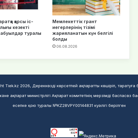
ратқа қарсы іс-
Мемлекеттік грант
лығы кезекті
иегерлерінің тізімі
шабуылдар туралы
жарияланатын күн белгілі
болды
6
06.08.2026
ht Tiek.kz 2026, Дереккөзді көрсетпей ақпаратты көшіріп, таратуға
әне ақпарат министрлігі Ақпарат комитетінің мерзімді баспасөз б
есепке қою туралы №KZ28VPY00144831 куәлігі берілген