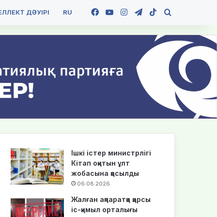
Facebook
YouTube
Instagram
Telegram
TikTok
Іздеу
ЛЛЕКТ ДӘУІРІ
RU
Ішкі істер министрлігі
Кітап оқитын ұлт
жобасына қосылды
06.08.2026
Жалған ақпаратқа қарсы
іс-қимыл орталығы