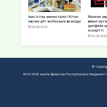
Ішкі істер министрлігі Кітап
Жалған ақпа
оқитын ұлт жобасына қосылды
қимыл орта
дипфейк 
06.08.2026
ескертті
06.08.202
© Copyrig
18.03.2026 жылғы Қазақстан Республикасы Мәдениет ж