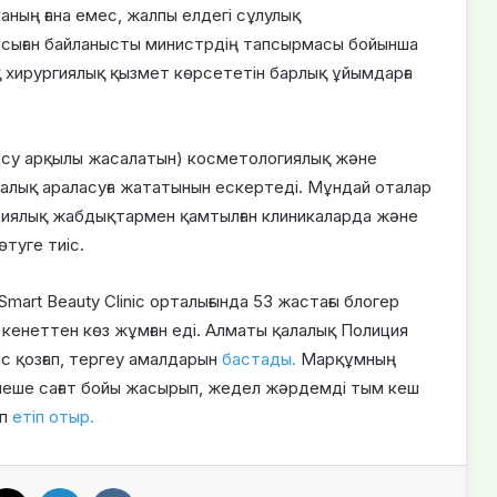
каның ғана емес, жалпы елдегі сұлулық
Осыған байланысты министрдің тапсырмасы бойынша
 хирургиялық қызмет көрсететін барлық ұйымдарға
кесу арқылы жасалатын) косметологиялық және
алық араласуға жататынын ескертеді. Мұндай оталар
циялық жабдықтармен қамтылған клиникаларда және
өтуге тиіс.
Smart Beauty Clinic орталығында 53 жастағы блогер
кенеттен көз жұмған еді. Алматы қалалық Полиция
с қозғап, тергеу амалдарын
бастады.
Марқұмның
ірнеше сағат бойы жасырып, жедел жәрдемді тым кеш
ап
етіп отыр.
X
LinkedIn
VKontakte