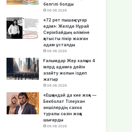
белгілі болды
06.08.2026
«72 рет пышақ сұғар
едім»: Желіде Нұрай
Серікбайдың өліміне
қатысты пікір жазған
адам ұсталды
06.08.2026
Ғалымдар Жер халқын 4
млрд адамға дейін
азайту жолын іздеп
жатыр
06.08.2026
«Ешқандай да кие жоқ» —
Бекболат Тілеухан
әншілердің сахна
туралы сөзін жоққа
шығарды
06.08.2026