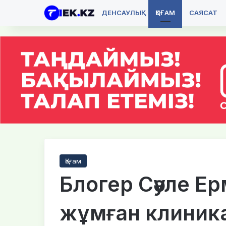
ДЕНСАУЛЫҚ
ҚОҒАМ
САЯСАТ
Қоғам
Блогер Сәуле Е
жұмған клиника