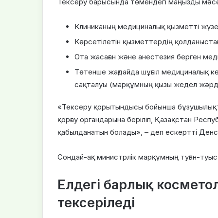
Тексеру барысында төмендегі маңызды мәсе
Клиниканың медициналық қызметті жүзег
Көрсетілетін қызметтердің қолданыстағ
Ота жасаған және анестезия берген медиц
Төтенше жағдайда шұғыл медициналық 
сақталуы (марқұмның қызы жедел жәрдем
«Тексеру қорытындысы бойынша бұзушылықта
қорғау органдарына беріліп, Қазақстан Рес
қабылданатын болады», – деп ескертті Денса
Сондай-ақ министрлік марқұмның туған-туыс
Елдегі барлық космето
тексеріледі