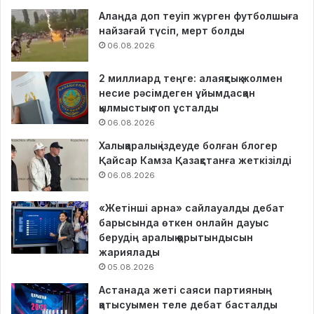
Алаңда доп теуіп жүрген футболшыға
найзағай түсіп, мерт болды
06.08.2026
2 миллиард теңге: алаяқтық жолмен
несие рәсімдеген ұйымдасқан
қылмыстық топ ұсталды
06.08.2026
Халықаралық іздеуде болған блогер
Қайсар Камза Қазақстанға жеткізілді
06.08.2026
«Жетінші арна» сайлауалды дебат
барысында өткен онлайн дауыс
берудің аралық қорытындысын
жариялады
05.08.2026
Астанада жеті саяси партияның
қатысуымен теле дебат басталды