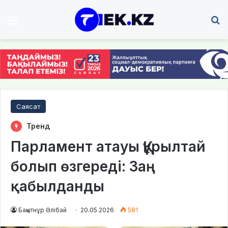
Мәзір
І
Саясат
Тренд
Парламент атауы Құрылтай
болып өзгереді: Заң
қабылданды
Бақытнұр Әлібай
20.05.2026
581