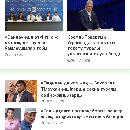
«Сайлау әділ өтуі тиіс!»:
Кремль Тоқаевтың
«Халық үні» тәуелсіз
Украинадағы соғысты
бақылаушылар тобы
тоқтату туралы
ұсынысына жауап берді
28.07.2026
26.07.2026
«Ешқандай да кие жоқ» — Бекболат
Тілеухан әншілердің сахна туралы
сөзін жоққа шығарды
06.08.2026
«Толық ақталған да жоқ»: белгілі заңгер
жылқышы қарияға қатысты пікір білдірді
06.08.2026