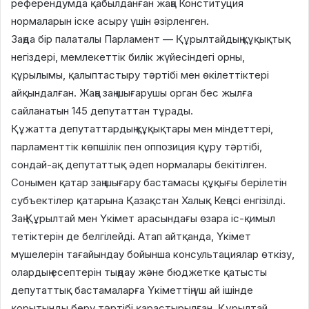
референдумда қабылданған жаңа Конституция
нормаларын іске асыру үшін әзірленген.
Заңда бір палаталы Парламент — Құрылтайдың құқықтық
негіздері, мемлекеттік билік жүйесіндегі орны,
құрылымы, қалыптастыру тәртібі мен өкілеттіктері
айқындалған. Жаңа заң шығарушы орган бес жылға
сайланатын 145 депутаттан тұрады.
Құжатта депутаттардың құқықтары мен міндеттері,
парламенттік көпшілік пен оппозиция құру тәртібі,
сондай-ақ депутаттық әдеп нормалары бекітілген.
Сонымен қатар заң шығару бастамасы құқығы берілетін
субъектілер қатарына Қазақстан Халық Кеңесі енгізілді.
Заң Құрылтай мен Үкімет арасындағы өзара іс-қимыл
тетіктерін де белгілейді. Атап айтқанда, Үкімет
мүшелерін тағайындау бойынша консультациялар өткізу,
олардың есептерін тыңдау және бюджетке қатысты
депутаттық бастамаларға Үкіметтің үш ай ішінде
қорытынды беру тәртібі қарастырылған. Құрылтай