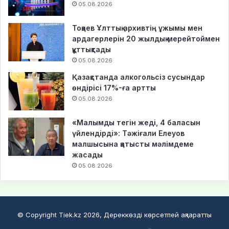
05.08.2026
Тоқаев Ұлттық архивтің ұжымы мен
ардагерлерін 20 жылдық мерейтоймен
құттықтады
05.08.2026
Қазақстанда алкогольсіз сусындар
өндірісі 17%-ға артты
05.08.2026
«Малымды тегін жеді, 4 баласын
үйлендірді»: Тәжіғали Елеуов
малшысына қатысты мәлімдеме
жасады
05.08.2026
© Copyright Tiek.kz 2026, Дереккөзді көрсетпей ақпаратты