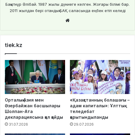
Бақытнұр Әлібай. 1987 жылы дүниеге келген. Жоғары білімі бар.
2011 жылдан бері отандық БАҚ саласында еңбек етіп келеді
We
bsi
te
tiek.kz
Орталық Азия мен
«Қазақстанның болашағы –
Әзербайжан басшылары
адам капиталы»: Ұлттық
Шолпан-Ата
теледебат
декларациясына қол қойды
қорытындыланды
31.07.2026
29.07.2026