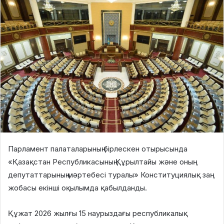
Парламент палаталарының бірлескен отырысында
«Қазақстан Республикасының Құрылтайы және оның
депутаттарының мәртебесі туралы» Конституциялық заң
жобасы екінші оқылымда қабылданды.
Құжат 2026 жылғы 15 наурыздағы республикалық