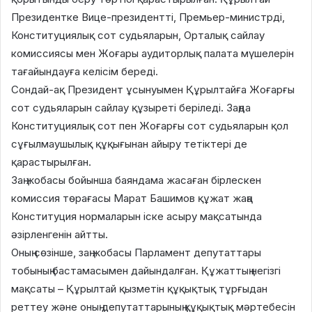
Президентке Вице-президентті, Премьер-министрді,
Конституциялық сот судьяларын, Орталық сайлау
комиссиясы мен Жоғары аудиторлық палата мүшелерін
тағайындауға келісім береді.
Сондай-ақ Президент ұсынуымен Құрылтайға Жоғарғы
сот судьяларын сайлау құзыреті беріледі. Заңда
Конституциялық сот пен Жоғарғы сот судьяларын қол
сұғылмаушылық құқығынан айыру тетіктері де
қарастырылған.
Заң жобасы бойынша баяндама жасаған бірлескен
комиссия төрағасы Марат Башимов құжат жаңа
Конституция нормаларын іске асыру мақсатында
әзірленгенін айтты.
Оның сөзінше, заң жобасы Парламент депутаттары
тобының бастамасымен дайындалған. Құжаттың негізгі
мақсаты – Құрылтай қызметін құқықтық тұрғыдан
реттеу және оның депутаттарының құқықтық мәртебесін