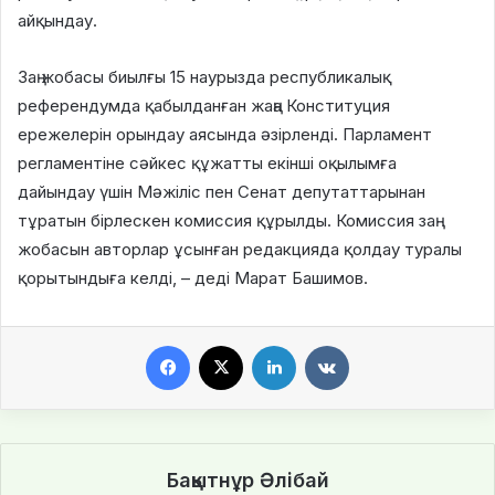
айқындау.
Заң жобасы биылғы 15 наурызда республикалық
референдумда қабылданған жаңа Конституция
ережелерін орындау аясында әзірленді. Парламент
регламентіне сәйкес құжатты екінші оқылымға
дайындау үшін Мәжіліс пен Сенат депутаттарынан
тұратын бірлескен комиссия құрылды. Комиссия заң
жобасын авторлар ұсынған редакцияда қолдау туралы
қорытындыға келді, – деді Марат Башимов.
Facebook
X
LinkedIn
VKontakte
Бақытнұр Әлібай