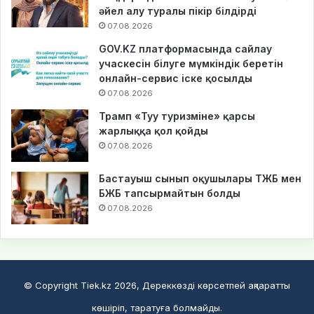
әйел алу туралы пікір білдірді
07.08.2026
GOV.KZ платформасында сайлау
учаскесін білуге мүмкіндік беретін
онлайн-сервис іске қосылды
07.08.2026
Трамп «Туу туризміне» қарсы
жарлыққа қол қойды
07.08.2026
Бастауыш сынып оқушылары ТЖБ мен
БЖБ тапсырмайтын болды
07.08.2026
© Copyright Tiek.kz 2026, Дереккөзді көрсетпей ақпаратты
көшіріп, таратуға болмайды.