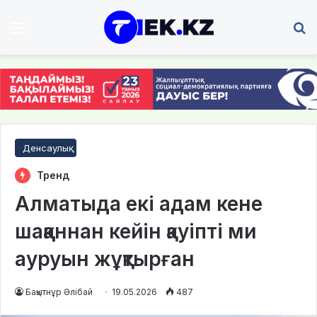
Мәзір
І
Денсаулық
Тренд
Алматыда екі адам кене
шаққаннан кейін қауіпті ми
ауруын жұқтырған
Бақытнұр Әлібай
19.05.2026
487