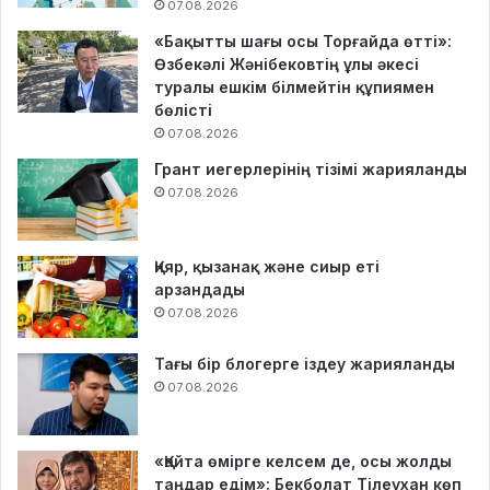
07.08.2026
«Бақытты шағы осы Торғайда өтті»:
Өзбекәлі Жәнібековтің ұлы әкесі
туралы ешкім білмейтін құпиямен
бөлісті
07.08.2026
Грант иегерлерінің тізімі жарияланды
07.08.2026
Қияр, қызанақ және сиыр еті
арзандады
07.08.2026
Тағы бір блогерге іздеу жарияланды
07.08.2026
«Қайта өмірге келсем де, осы жолды
таңдар едім»: Бекболат Тілеухан көп