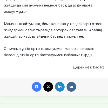
жағдайда сал ауруына немесе басқа да асқынуларға
әкелуі мүмкін.
Маманның айтуынша, биыл кене шағу жағдайлары өткен
жылдармен салыстырғанда ертерек басталған. Алғашқы
жағдайлар наурыз айының басында тіркелген.
Ол мұны күннің ерте жылынуымен және кенелердің
белсенділігінің ерте басталуымен байланыстырды.
Дерек көз: baq.kz
Facebook
X
LinkedIn
VKontakte