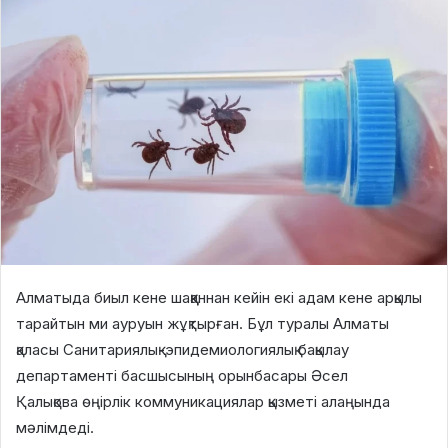
Алматыда биыл кене шаққаннан кейін екі адам кене арқылы
тарайтын ми ауруын жұқтырған. Бұл туралы Алматы
қаласы Санитариялық-эпидемиологиялық бақылау
департаменті басшысының орынбасары Әсел
Қалықова өңірлік коммуникациялар қызметі алаңында
мәлімдеді.