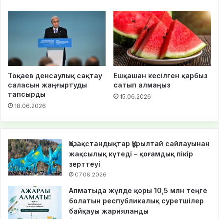
Тоқаев денсаулық сақтау
Ешқашан кесілген қарбыз
саласын жаңғыртуды
сатып алмаңыз
тапсырды
15.06.2026
18.06.2026
Қазақстандықтар Құрылтай сайлауынан
жақсылық күтеді – қоғамдық пікір
зерттеуі
07.08.2026
Алматыда жүлде қоры 10,5 млн теңге
болатын республикалық суретшілер
байқауы жарияланды