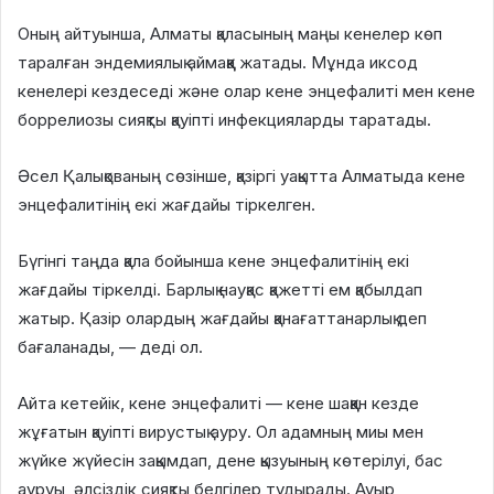
Оның айтуынша, Алматы қаласының маңы кенелер көп
таралған эндемиялық аймаққа жатады. Мұнда иксод
кенелері кездеседі және олар кене энцефалиті мен кене
боррелиозы сияқты қауіпті инфекцияларды таратады.
Әсел Қалықованың сөзінше, қазіргі уақытта Алматыда кене
энцефалитінің екі жағдайы тіркелген.
Бүгінгі таңда қала бойынша кене энцефалитінің екі
жағдайы тіркелді. Барлық науқас қажетті ем қабылдап
жатыр. Қазір олардың жағдайы қанағаттанарлық деп
бағаланады, — деді ол.
Айта кетейік, кене энцефалиті — кене шаққан кезде
жұғатын қауіпті вирустық ауру. Ол адамның миы мен
жүйке жүйесін зақымдап, дене қызуының көтерілуі, бас
ауруы, әлсіздік сияқты белгілер тудырады. Ауыр