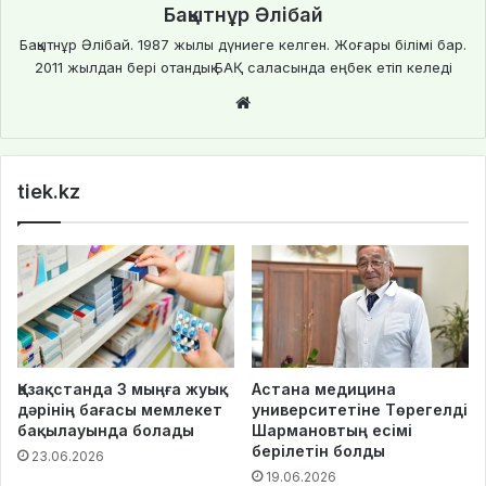
Бақытнұр Әлібай
Бақытнұр Әлібай. 1987 жылы дүниеге келген. Жоғары білімі бар.
2011 жылдан бері отандық БАҚ саласында еңбек етіп келеді
We
bsi
te
tiek.kz
Қазақстанда 3 мыңға жуық
Астана медицина
дәрінің бағасы мемлекет
университетіне Төрегелді
бақылауында болады
Шармановтың есімі
берілетін болды
23.06.2026
19.06.2026