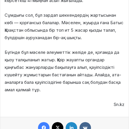
көрсеткіш 41 мыңнан асып жығылады.
Сұмдығы сол, бұл зардап шеккендердің жартысынан
көбі — қорғансыз балалар. Мәселен, жуырда ғана Батыс
Қазақстан облысында бір топ ит 5 жасар қызды талап,
бүлдіршін ауруханадан бір-ақ шықты.
Бүгінде бұл мәселе әлеуметтік желіде де, қоғамда да
қызу талқыланып жатыр. Қазір жауапты органдар
қаңғыбас жануарларды бақылауға алып, қауіпсіздікті
күшейту жұмыстарын бастағанын айтады. Алайда, ата-
аналарға бала қауіпсіздігіне барынша сақ болудан басқа
амал қалмай тұр.
Sn.kz
Facebook
X
LinkedIn
VKontakte