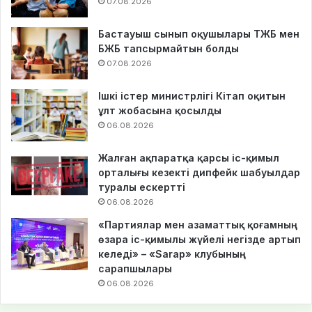
07.08.2026
Бастауыш сынып оқушылары ТЖБ мен
БЖБ тапсырмайтын болды
07.08.2026
Ішкі істер министрлігі Кітап оқитын
ұлт жобасына қосылды
06.08.2026
Жалған ақпаратқа қарсы іс-қимыл
орталығы кезекті дипфейк шабуылдар
туралы ескертті
06.08.2026
«Партиялар мен азаматтық қоғамның
өзара іс-қимылы жүйелі негізде артып
келеді» – «Sarap» клубының
сарапшылары
06.08.2026