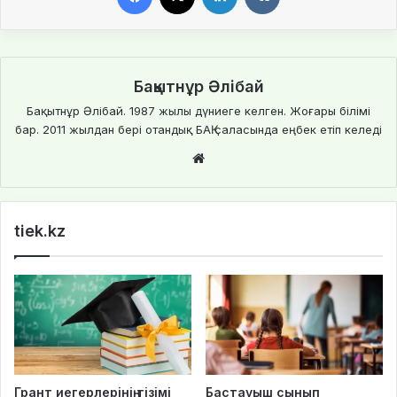
Бақытнұр Әлібай
Бақытнұр Әлібай. 1987 жылы дүниеге келген. Жоғары білімі
бар. 2011 жылдан бері отандық БАҚ саласында еңбек етіп келеді
We
bsi
te
tiek.kz
Грант иегерлерінің тізімі
Бастауыш сынып