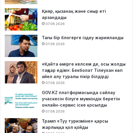
Қияр, қызанақ және сиыр еті
арзандады
07.08.2026
Тағы бір блогерге іздеу жарияланды
07.08.2026
«Қайта өмірге келсем де, осы жолды
таңдар едім»: Бекболат Тілеухан көп
әйел алу туралы пікір білдірді
07.08.2026
GOV.KZ платформасында сайлау
учаскесін білуге мүмкіндік беретін
онлайн-сервис іске қосылды
07.08.2026
Трамп «Туу туризміне» қарсы
жарлыққа қол қойды