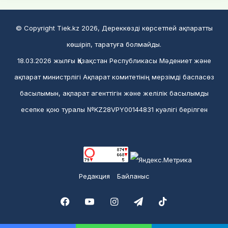
© Copyright Tiek.kz 2026, Дереккөзді көрсетпей ақпаратты
көшіріп, таратуға болмайды.
18.03.2026 жылғы Қазақстан Республикасы Мәдениет және
ақпарат министрлігі Ақпарат комитетінің мерзімді баспасөз
басылымын, ақпарат агенттігін және желілік басылымды
есепке қою туралы №KZ28VPY00144831 куәлігі берілген
Редакция
Байланыс
Facebook
YouTube
Instagram
Telegram
TikTok