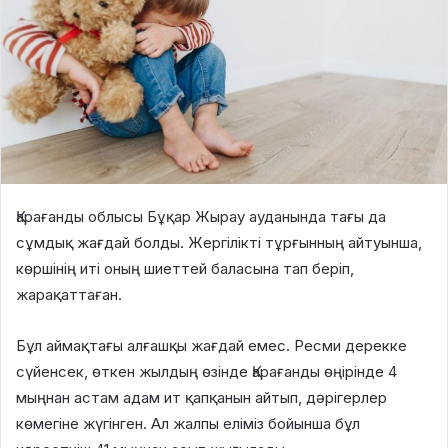
Қарағанды облысы Бұқар Жырау ауданында тағы да
сұмдық жағдай болды. Жергілікті тұрғынның айтуынша,
көршінің иті оның шиеттей баласына тап беріп,
жарақаттаған.
Бұл аймақтағы алғашқы жағдай емес. Ресми дерекке
сүйенсек, өткен жылдың өзінде Қарағанды өңірінде 4
мыңнан астам адам ит қапқанын айтып, дәрігерлер
көмегіне жүгінген. Ал жалпы еліміз бойынша бұл