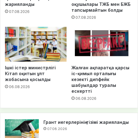
жарияланды
оқушылары ТЖБ мен БЖБ
тапсырмайтын болды
07.08.2026
07.08.2026
Ішкі істер министрлігі
Жалған ақпаратқа қарсы
Кітап оқитын ұлт
іс-қимыл орталығы
жобасына қосылды
кезекті дипфейк
шабуылдар туралы
06.08.2026
ескертті
06.08.2026
Грант иегерлерінің тізімі жарияланды
07.08.2026