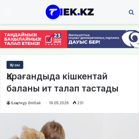
Мәзір
І
Қоғам
Қарағандыда кішкентай
баланы ит талап тастады
Бақытнұр Әлібай
19.05.2026
231