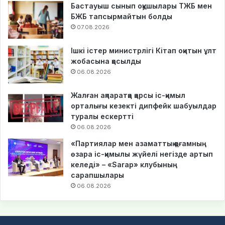
Бастауыш сынып оқушылары ТЖБ мен
БЖБ тапсырмайтын болды
07.08.2026
Ішкі істер министрлігі Кітап оқитын ұлт
жобасына қосылды
06.08.2026
Жалған ақпаратқа қарсы іс-қимыл
орталығы кезекті дипфейк шабуылдар
туралы ескертті
06.08.2026
«Партиялар мен азаматтық қоғамның
өзара іс-қимылы жүйелі негізде артып
келеді» – «Sarap» клубының
сарапшылары
06.08.2026