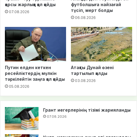
қарсы жарлыққа қол қойды
футболшыға найзағай
түсіп, мерт болды
07.08.2026
06.08.2026
Путин елден кеткен
Атақты Дунай өзені
ресейліктердің мүлкін
тартылып қалды
тәркілейтін заңға қол қойды
03.08.2026
05.08.2026
Грант иегерлерінің тізімі жарияланды
07.08.2026