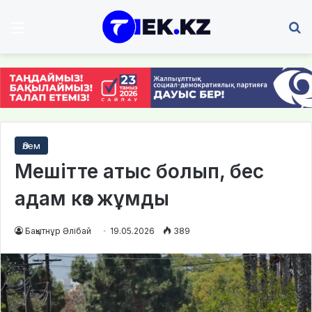
Мәзір
І
Әлем
Мешітте атыс болып, бес
адам көз жұмды
Бақытнұр Әлібай
19.05.2026
389