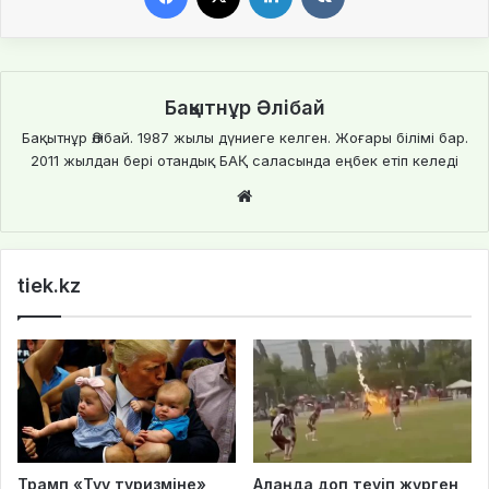
Бақытнұр Әлібай
Бақытнұр Әлібай. 1987 жылы дүниеге келген. Жоғары білімі бар.
2011 жылдан бері отандық БАҚ саласында еңбек етіп келеді
We
bsi
te
tiek.kz
Трамп «Туу туризміне»
Алаңда доп теуіп жүрген