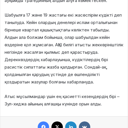
ауқымды трагедияның алдын алуға көмектескен.
Шабуылға 17 және 19 жастағы екі жасөспірім күдікті деп
танылуда. Кейін олардың денелері ислам орталығынан
бірнеше квартал қашықтықтағы көліктен табылды.
Алдын ала болжам бойынша, олар шабуылдан кейін
өздеріне қол жұмсаған. АҚШ билігі атысты жеккөрініштілік
негізінде жасалған қылмыс деп қарастыруда.
Дереккөздердің хабарлауынша, күдіктілердің бірі
расистік сипаттағы жазба қалдырған. Сондай-ақ,
қолданылған қарудың үстінде де өшпенділікті
қоздыратын жазулар болғаны хабарлануда.
Атыс мұсылмандар үшін ең қасиетті кезеңдердің бірі –
Зул-хиджа айының алғашқы күнінде орын алды.
Facebook
X
LinkedIn
VKontakte