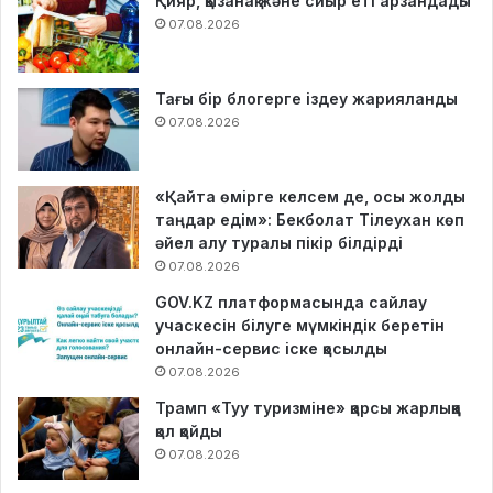
Қияр, қызанақ және сиыр еті арзандады
07.08.2026
Тағы бір блогерге іздеу жарияланды
07.08.2026
«Қайта өмірге келсем де, осы жолды
таңдар едім»: Бекболат Тілеухан көп
әйел алу туралы пікір білдірді
07.08.2026
GOV.KZ платформасында сайлау
учаскесін білуге мүмкіндік беретін
онлайн-сервис іске қосылды
07.08.2026
Трамп «Туу туризміне» қарсы жарлыққа
қол қойды
07.08.2026