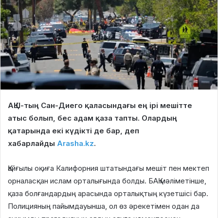
АҚШ-тың Сан-Диего қаласындағы ең ірі мешітте
атыс болып, бес адам қаза тапты. Олардың
қатарында екі күдікті де бар, деп
хабарлайды
Arasha.kz
.
Қайғылы оқиға Калифорния штатындағы мешіт пен мектеп
орналасқан ислам орталығында болды. БАҚ мәліметінше,
қаза болғандардың арасында орталықтың күзетшісі бар.
Полицияның пайымдауынша, ол өз әрекетімен одан да