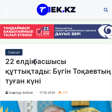
Мәзір
І
Саясат
22 елдің басшысы
құттықтады: Бүгін Тоқаевтың
туған күні
Бақытнұр Әлібай
17.05.2026
772