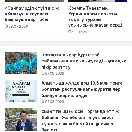
«Сайлау әділ өтуі тиіс!»:
Кремль Тоқаевтың
«Халық үні» тәуелсіз
Украинадағы соғысты
бақылаушылар тобы
тоқтату туралы
ұсынысына жауап берді
28.07.2026
26.07.2026
Қазақстандықтар Құрылтай
сайлауынан жақсылық күтеді – қоғамдық
пікір зерттеуі
07.08.2026
Алматыда жүлде қоры 10,5 млн теңге
болатын республикалық суретшілер
байқауы жарияланды
07.08.2026
«Бақытты шағы осы Торғайда өтті»:
Өзбекәлі Жәнібековтің ұлы әкесі
туралы ешкім білмейтін құпиямен
бөлісті