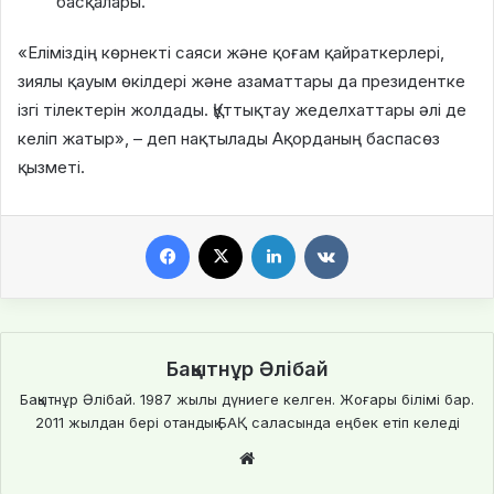
басқалары.
«Еліміздің көрнекті саяси және қоғам қайраткерлері,
зиялы қауым өкілдері және азаматтары да президентке
ізгі тілектерін жолдады. Құттықтау жеделхаттары әлі де
келіп жатыр», – деп нақтылады Ақорданың баспасөз
қызметі.
Facebook
X
LinkedIn
VKontakte
Бақытнұр Әлібай
Бақытнұр Әлібай. 1987 жылы дүниеге келген. Жоғары білімі бар.
2011 жылдан бері отандық БАҚ саласында еңбек етіп келеді
We
bsi