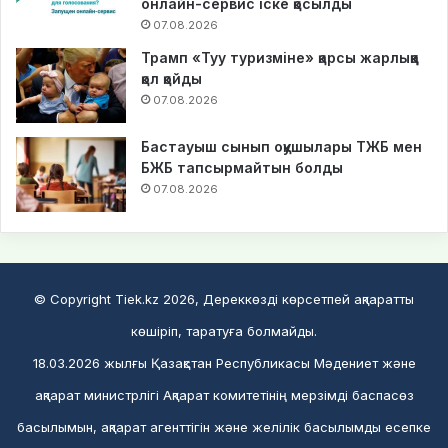
онлайн-сервис іске қосылды
07.08.2026
Трамп «Туу туризміне» қарсы жарлыққа
қол қойды
07.08.2026
Бастауыш сынып оқушылары ТЖБ мен
БЖБ тапсырмайтын болды
07.08.2026
© Copyright Tiek.kz 2026, Дереккөзді көрсетпей ақпаратты
көшіріп, таратуға болмайды.
18.03.2026 жылғы Қазақстан Республикасы Мәдениет және
ақпарат министрлігі Ақпарат комитетінің мерзімді баспасөз
басылымын, ақпарат агенттігін және желілік басылымды есепке