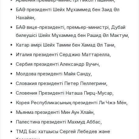
БАӘ президенті Шейх Мұхаммед бен Заид Әл
Нахайян,
БАӘ вице-президенті, премьер-министрі, Дубай
билеушісі Шейх Мұхаммед бен Рашид Әл Мактум,
Катар әмірі Шейх Тамим бен Хамад Әл Тани,
Италия президенті Серджио Маттарелла,
Сербия президенті Александр Вучич,
Молдова президенті Майя Санду,
Словакия президенті Петер Пеллегрини,
Словения Президенті Наташа Пирц-Мусар,
Корея Республикасының президенті Ли Чжэ Мён,
Мьянма президенті Мин Аун Хлайн,
Палестина президенті Махмуд Аббас,
ТМД Бас хатшысы Сергей Лебедев және