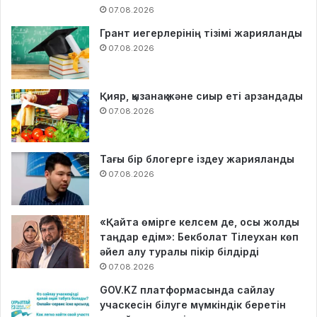
07.08.2026
Грант иегерлерінің тізімі жарияланды
07.08.2026
Қияр, қызанақ және сиыр еті арзандады
07.08.2026
Тағы бір блогерге іздеу жарияланды
07.08.2026
«Қайта өмірге келсем де, осы жолды
таңдар едім»: Бекболат Тілеухан көп
әйел алу туралы пікір білдірді
07.08.2026
GOV.KZ платформасында сайлау
учаскесін білуге мүмкіндік беретін