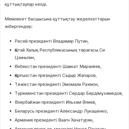
құттықтаулар келді.
Мемлекет басшысына құттықтау жеделхаттарын
жібергендер:
Ресей президенті Владимир Путин,
Қытай Халық Республикасының төрағасы Си
Цзиньпин,
Өзбекстан президенті Шавкат Мирзиёев,
Қырғызстан президенті Садыр Жапаров,
Тәжікстан президенті Эмомали Рахмон,
Түрікменстан президенті Сердар Бердімұхамедов,
Әзербайжан президенті Ильхам Әлиев,
Беларусь президенті Александр Лукашенко,
Армения президенті Ваагн Хачатурян,
Армения премьер-министрі Никол Пашинян,