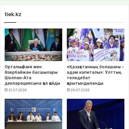
te
tiek.kz
Орталық Азия мен
«Қазақстанның болашағы –
Әзербайжан басшылары
адам капиталы»: Ұлттық
Шолпан-Ата
теледебат
декларациясына қол қойды
қорытындыланды
31.07.2026
29.07.2026