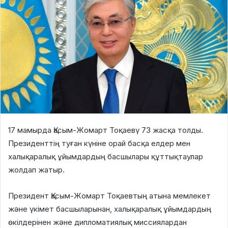
17 мамырда Қасым-Жомарт Тоқаевү 73 жасқа толды.
Президенттің туған күніне орай басқа елдер мен
халықаралық ұйымдардың басшылары құттықтаулар
жолдап жатыр.
Президент Қасым-Жомарт Тоқаевтың атына мемлекет
және үкімет басшыларынан, халықаралық ұйымдардың
өкілдерінен және дипломатиялық миссиялардан