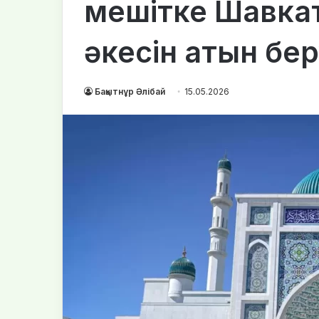
мешітке Шавка
әкесін атын бе
Бақытнұр Әлібай
15.05.2026