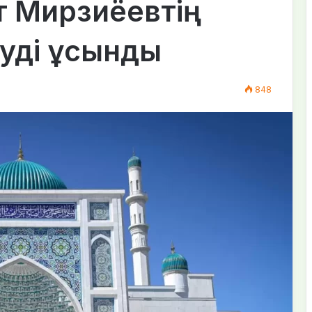
т Мирзиёевтің
руді ұсынды
848