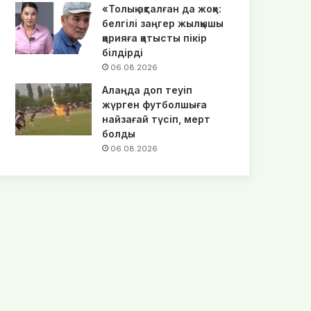
«Толық ақталған да жоқ»:
белгілі заңгер жылқышы
қарияға қатысты пікір
білдірді
06.08.2026
Алаңда доп теуіп
жүрген футболшыға
найзағай түсіп, мерт
болды
06.08.2026