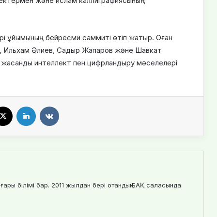
өрнектермен және ислам каллиграфиясының
ері ұйымының бейресми саммиті өтіп жатыр. Оған
, Ильхам Әлиев, Садыр Жапаров және Шавкат
 – жасанды интеллект пен цифрландыру мәселелері
X
LinkedIn
VKontakte
ғары білімі бар. 2011 жылдан бері отандық БАҚ саласында