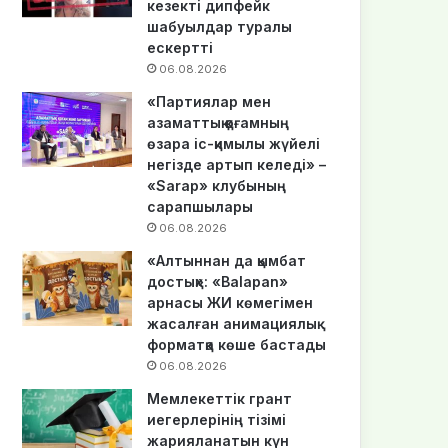
кезекті дипфейк
шабуылдар туралы
ескертті
06.08.2026
«Партиялар мен
азаматтық қоғамның
өзара іс-қимылы жүйелі
негізде артып келеді» –
«Sarap» клубының
сарапшылары
06.08.2026
«Алтыннан да қымбат
достық»: «Balapan»
арнасы ЖИ көмегімен
жасалған анимациялық
форматқа көше бастады
06.08.2026
Мемлекеттік грант
иегерлерінің тізімі
жарияланатын күн