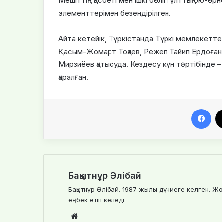
Мешіттің қасбеті мен ішкі бөлігі ұлттық ою-
элементтерімен безендірілген.
Айта кетейік, Түркістанда Түркі мемлекетт
Қасым-Жомарт Тоқаев, Режеп Тайип Ердоған
Мирзиёев қатысуда. Кездесу күн тәртібінде
қаралған.
Facebook
Бақытнұр Әлібай
Бақытнұр Әлібай. 1987 жылы дүниеге келген. Жо
еңбек етіп келеді
We