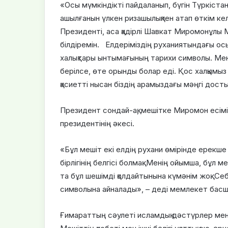
«Осы мүмкіндікті пайдаланып, бүгін Түркіст
ашылғанын үлкен ризашылықпен атап өткім к
Президенті, аса қадірлі Шавкат Миромонұлы
білдіремін. Елдеріміздің руханиятындағы осы 
халықтары ынтымағының тарихи символы. Мен
берілсе, өте орынды болар еді. Қос халқымыз
қасиетті нысан біздің арамыздағы мәңгі достық
Президент сондай-ақ, мешітке Миромон есім
президентінің әкесі.
«Бұл мешіт екі елдің рухани өмірінде ерекше 
бірлігінің белгісі болмақ. Менің ойымша, бұл
та бұл шешімді қолдайтынына күмәнім жоқ. Себ
символына айналады», – деді мемлекет бас
Ғимараттың сәулеті исламдық дәстүрлер мен