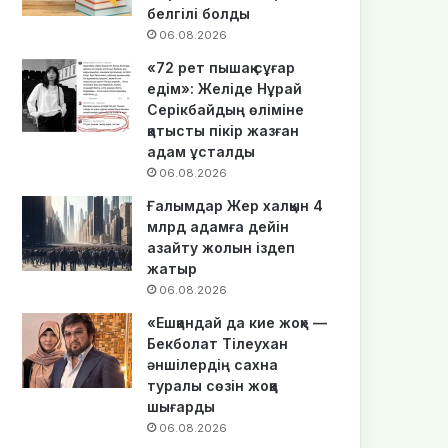
белгілі болды
06.08.2026
«72 рет пышақ сұғар
едім»: Желіде Нұрай
Серікбайдың өліміне
қатысты пікір жазған
адам ұсталды
06.08.2026
Ғалымдар Жер халқын 4
млрд адамға дейін
азайту жолын іздеп
жатыр
06.08.2026
«Ешқандай да кие жоқ» —
Бекболат Тілеухан
әншілердің сахна
туралы сөзін жоққа
шығарды
06.08.2026