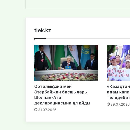
bsi
te
tiek.kz
Орталық Азия мен
«Қазақста
Әзербайжан басшылары
адам капи
Шолпан-Ата
теледебат
декларациясына қол қойды
29.07.2026
31.07.2026