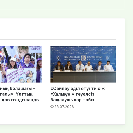
нның болашағы –
«Сайлау әділ өтуі тиіс!»:
талы»: Ұлттық
«Халық үні» тәуелсіз
 қорытындыланды
бақылаушылар тобы
28.07.2026