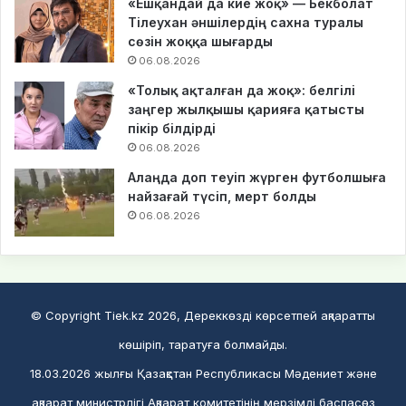
«Ешқандай да кие жоқ» — Бекболат
Тілеухан әншілердің сахна туралы
сөзін жоққа шығарды
06.08.2026
«Толық ақталған да жоқ»: белгілі
заңгер жылқышы қарияға қатысты
пікір білдірді
06.08.2026
Алаңда доп теуіп жүрген футболшыға
найзағай түсіп, мерт болды
06.08.2026
© Copyright Tiek.kz 2026, Дереккөзді көрсетпей ақпаратты
көшіріп, таратуға болмайды.
18.03.2026 жылғы Қазақстан Республикасы Мәдениет және
ақпарат министрлігі Ақпарат комитетінің мерзімді баспасөз