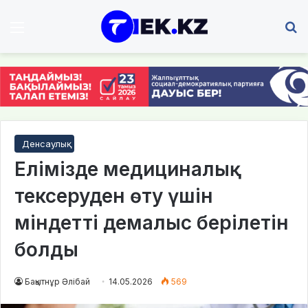
Мәзір
І
Денсаулық
Елімізде медициналық
тексеруден өту үшін
міндетті демалыс берілетін
болды
Бақытнұр Әлібай
14.05.2026
569