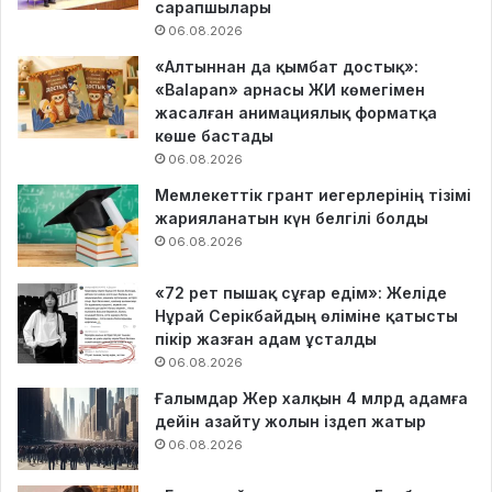
сарапшылары
06.08.2026
«Алтыннан да қымбат достық»:
«Balapan» арнасы ЖИ көмегімен
жасалған анимациялық форматқа
көше бастады
06.08.2026
Мемлекеттік грант иегерлерінің тізімі
жарияланатын күн белгілі болды
06.08.2026
«72 рет пышақ сұғар едім»: Желіде
Нұрай Серікбайдың өліміне қатысты
пікір жазған адам ұсталды
06.08.2026
Ғалымдар Жер халқын 4 млрд адамға
дейін азайту жолын іздеп жатыр
06.08.2026