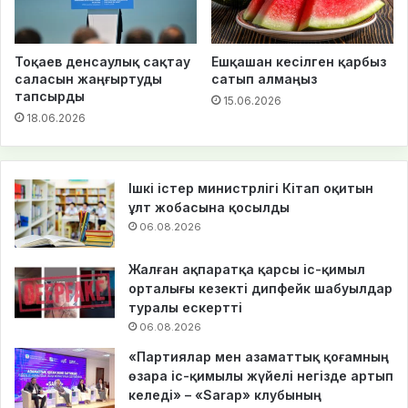
Тоқаев денсаулық сақтау
Ешқашан кесілген қарбыз
саласын жаңғыртуды
сатып алмаңыз
тапсырды
15.06.2026
18.06.2026
Ішкі істер министрлігі Кітап оқитын
ұлт жобасына қосылды
06.08.2026
Жалған ақпаратқа қарсы іс-қимыл
орталығы кезекті дипфейк шабуылдар
туралы ескертті
06.08.2026
«Партиялар мен азаматтық қоғамның
өзара іс-қимылы жүйелі негізде артып
келеді» – «Sarap» клубының