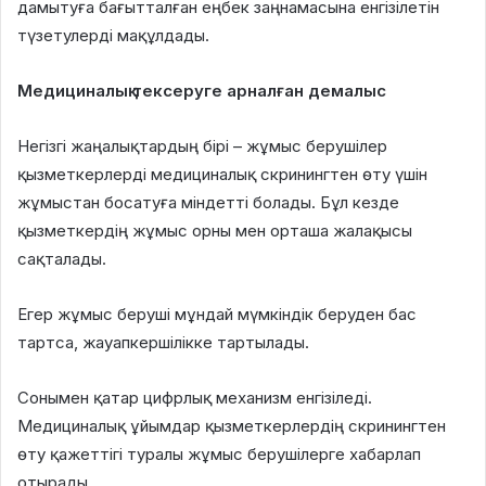
дамытуға бағытталған еңбек заңнамасына енгізілетін
түзетулерді мақұлдады.
Медициналық тексеруге арналған демалыс
Негізгі жаңалықтардың бірі – жұмыс берушілер
қызметкерлерді медициналық скринингтен өту үшін
жұмыстан босатуға міндетті болады. Бұл кезде
қызметкердің жұмыс орны мен орташа жалақысы
сақталады.
Егер жұмыс беруші мұндай мүмкіндік беруден бас
тартса, жауапкершілікке тартылады.
Сонымен қатар цифрлық механизм енгізіледі.
Медициналық ұйымдар қызметкерлердің скринингтен
өту қажеттігі туралы жұмыс берушілерге хабарлап
отырады.