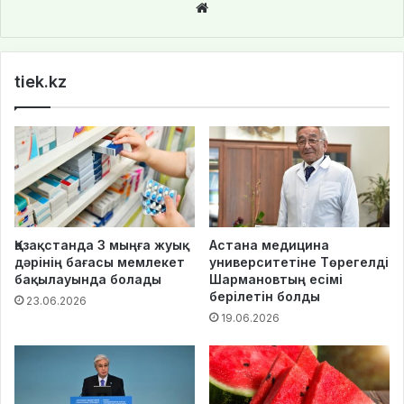
We
bsi
te
tiek.kz
Қазақстанда 3 мыңға жуық
Астана медицина
дәрінің бағасы мемлекет
университетіне Төрегелді
бақылауында болады
Шармановтың есімі
берілетін болды
23.06.2026
19.06.2026