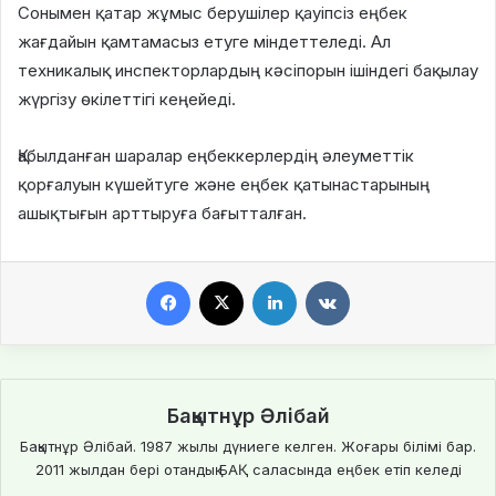
Сонымен қатар жұмыс берушілер қауіпсіз еңбек
жағдайын қамтамасыз етуге міндеттеледі. Ал
техникалық инспекторлардың кәсіпорын ішіндегі бақылау
жүргізу өкілеттігі кеңейеді.
Қабылданған шаралар еңбеккерлердің әлеуметтік
қорғалуын күшейтуге және еңбек қатынастарының
ашықтығын арттыруға бағытталған.
Facebook
X
LinkedIn
VKontakte
Бақытнұр Әлібай
Бақытнұр Әлібай. 1987 жылы дүниеге келген. Жоғары білімі бар.
2011 жылдан бері отандық БАҚ саласында еңбек етіп келеді