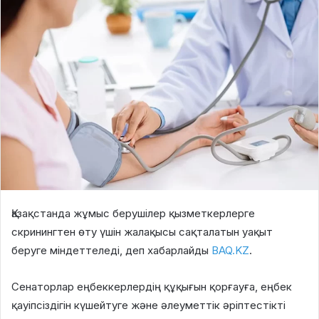
Қазақстанда жұмыс берушілер қызметкерлерге
скринингтен өту үшін жалақысы сақталатын уақыт
беруге міндеттеледі, деп хабарлайды
BAQ.KZ
.
Сенаторлар еңбеккерлердің құқығын қорғауға, еңбек
қауіпсіздігін күшейтуге және әлеуметтік әріптестікті