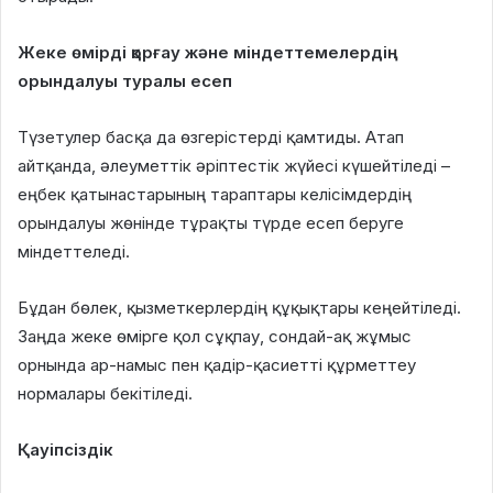
Жеке өмірді қорғау және міндеттемелердің
орындалуы туралы есеп
Түзетулер басқа да өзгерістерді қамтиды. Атап
айтқанда, әлеуметтік әріптестік жүйесі күшейтіледі –
еңбек қатынастарының тараптары келісімдердің
орындалуы жөнінде тұрақты түрде есеп беруге
міндеттеледі.
Бұдан бөлек, қызметкерлердің құқықтары кеңейтіледі.
Заңда жеке өмірге қол сұқпау, сондай-ақ жұмыс
орнында ар-намыс пен қадір-қасиетті құрметтеу
нормалары бекітіледі.
Қауіпсіздік