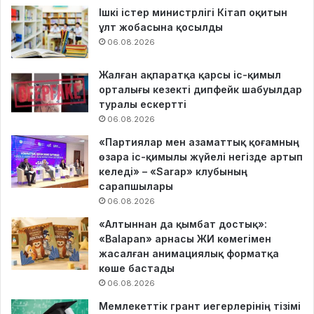
Ішкі істер министрлігі Кітап оқитын
ұлт жобасына қосылды
06.08.2026
Жалған ақпаратқа қарсы іс-қимыл
орталығы кезекті дипфейк шабуылдар
туралы ескертті
06.08.2026
«Партиялар мен азаматтық қоғамның
өзара іс-қимылы жүйелі негізде артып
келеді» – «Sarap» клубының
сарапшылары
06.08.2026
«Алтыннан да қымбат достық»:
«Balapan» арнасы ЖИ көмегімен
жасалған анимациялық форматқа
көше бастады
06.08.2026
Мемлекеттік грант иегерлерінің тізімі