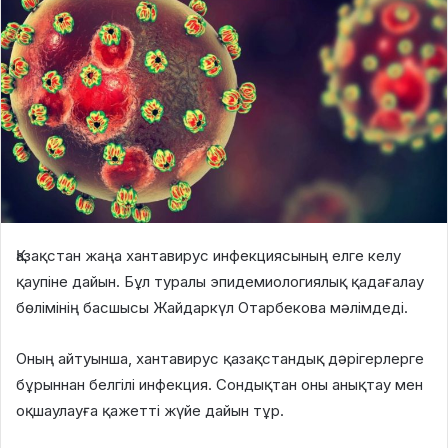
Қазақстан жаңа хантавирус инфекциясының елге келу
қаупіне дайын. Бұл туралы эпидемиологиялық қадағалау
бөлімінің басшысы Жайдаркүл Отарбекова мәлімдеді.
Оның айтуынша, хантавирус қазақстандық дәрігерлерге
бұрыннан белгілі инфекция. Сондықтан оны анықтау мен
оқшаулауға қажетті жүйе дайын тұр.