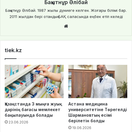
Бақытнұр Әлібай
Бақытнұр Әлібай. 1987 жылы дүниеге келген. Жоғары білімі бар.
2011 жылдан бері отандық БАҚ саласында еңбек етіп келеді
We
bsi
te
tiek.kz
Қазақстанда 3 мыңға жуық
Астана медицина
дәрінің бағасы мемлекет
университетіне Төрегелді
бақылауында болады
Шармановтың есімі
берілетін болды
23.06.2026
19.06.2026