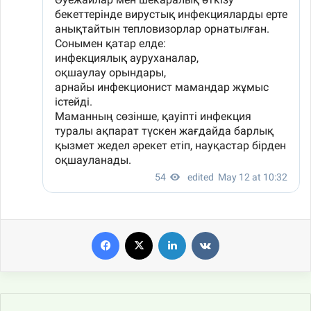
Facebook
X
LinkedIn
VKontakte