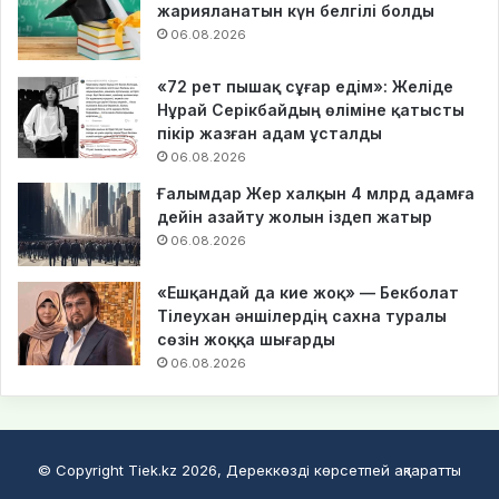
жарияланатын күн белгілі болды
06.08.2026
«72 рет пышақ сұғар едім»: Желіде
Нұрай Серікбайдың өліміне қатысты
пікір жазған адам ұсталды
06.08.2026
Ғалымдар Жер халқын 4 млрд адамға
дейін азайту жолын іздеп жатыр
06.08.2026
«Ешқандай да кие жоқ» — Бекболат
Тілеухан әншілердің сахна туралы
сөзін жоққа шығарды
06.08.2026
© Copyright Tiek.kz 2026, Дереккөзді көрсетпей ақпаратты