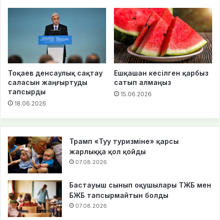
Тоқаев денсаулық сақтау
Ешқашан кесілген қарбыз
саласын жаңғыртуды
сатып алмаңыз
тапсырды
15.06.2026
18.06.2026
Трамп «Туу туризміне» қарсы
жарлыққа қол қойды
07.08.2026
Бастауыш сынып оқушылары ТЖБ мен
БЖБ тапсырмайтын болды
07.08.2026