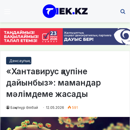
Мәзір
І
Денсаулық
«Хантавирус қаупіне
дайынбыз»: мамандар
мәлімдеме жасады
Бақытнұр Әлібай
12.05.2026
591