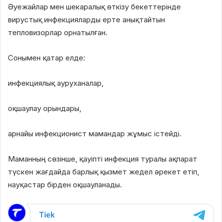
Әуежайлар мен шекаралық өткізу бекеттерінде
вирустық инфекцияларды ерте анықтайтын
тепловизорлар орнатылған.
Сонымен қатар елде:
инфекциялық ауруханалар,
оқшаулау орындары,
арнайы инфекционист мамандар жұмыс істейді.
Маманның сөзінше, қауіпті инфекция туралы ақпарат
түскен жағдайда барлық қызмет жедел әрекет етіп,
науқастар бірден оқшауланады.