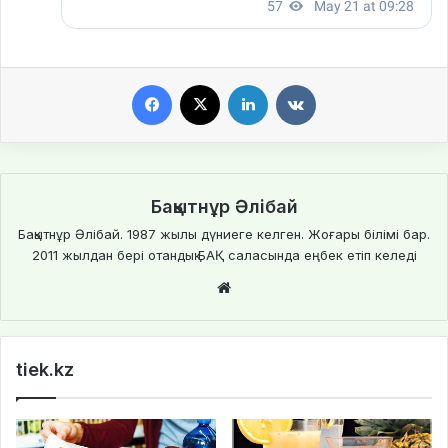
Facebook
X
LinkedIn
VKontakte
Бақытнұр Әлібай
Бақытнұр Әлібай. 1987 жылы дүниеге келген. Жоғары білімі бар.
2011 жылдан бері отандық БАҚ саласында еңбек етіп келеді
We
bsi
te
tiek.kz