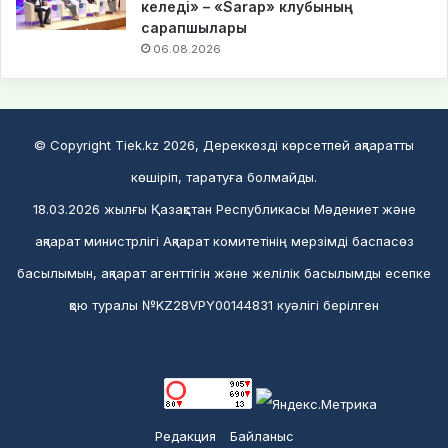
келеді» – «Sarap» клубының
сарапшылары
06.08.2026
© Copyright Tiek.kz 2026, Дереккөзді көрсетпей ақпаратты
көшіріп, таратуға болмайды.
18.03.2026 жылғы Қазақстан Республикасы Мәдениет және
ақпарат министрлігі Ақпарат комитетінің мерзімді баспасөз
басылымын, ақпарат агенттігін және желілік басылымды есепке
қою туралы №KZ28VPY00144831 куәлігі берілген
Редакция
Байланыс