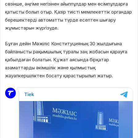
сөзінше, әңгіме негізінен айыппұлдар мен өсімпұлдарға
қатысты болып отыр. Қазір тиісті мемлекеттік органдар
берешектерді автоматты түрде есептен шығару
жұмыстарын жүргізуде.
Бұған дейін Мәжіліс Конституцияның 30 жылдығына
байланысты рақымшылық туралы заң жобасын қарауға
қабылдаған болатын. Құжат аясында бірқатар
азаматтарды әкімшілік және қылмыстық
жауапкершіліктен босату қарастырылып жатыр.