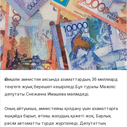
Әкімшілік амнистия аясында азаматтардың 36 миллиард
теңгеге жуық берешегі кешіріледі.Бұл туралы Мәжіліс
депутаты Снежанна Имашева мәлімдеді.
Оның айтуынша, амнистияны қолдану үшін азаматтарға
ешқайда барып, өтініш жазудың қажеті жоқ. Барлық
рәсім автоматты түрде жүргізіледі. Депутаттың