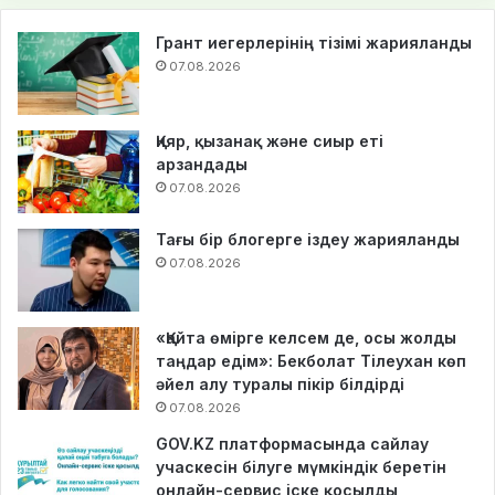
Грант иегерлерінің тізімі жарияланды
07.08.2026
Қияр, қызанақ және сиыр еті
арзандады
07.08.2026
Тағы бір блогерге іздеу жарияланды
07.08.2026
«Қайта өмірге келсем де, осы жолды
таңдар едім»: Бекболат Тілеухан көп
әйел алу туралы пікір білдірді
07.08.2026
GOV.KZ платформасында сайлау
учаскесін білуге мүмкіндік беретін
онлайн-сервис іске қосылды