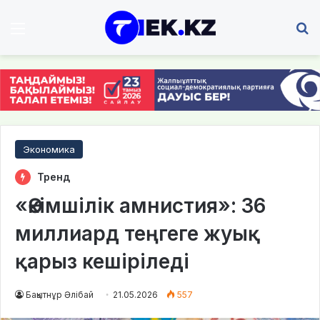
Мәзір
І
Экономика
Тренд
«Әкімшілік амнистия»: 36
миллиард теңгеге жуық
қарыз кешіріледі
Бақытнұр Әлібай
21.05.2026
557