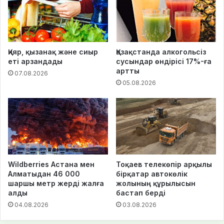
Қияр, қызанақ және сиыр
Қазақстанда алкогольсіз
еті арзандады
сусындар өндірісі 17%-ға
артты
07.08.2026
05.08.2026
Wildberries Астана мен
Тоқаев телекөпір арқылы
Алматыдан 46 000
бірқатар автокөлік
шаршы метр жерді жалға
жолының құрылысын
алды
бастап берді
04.08.2026
03.08.2026