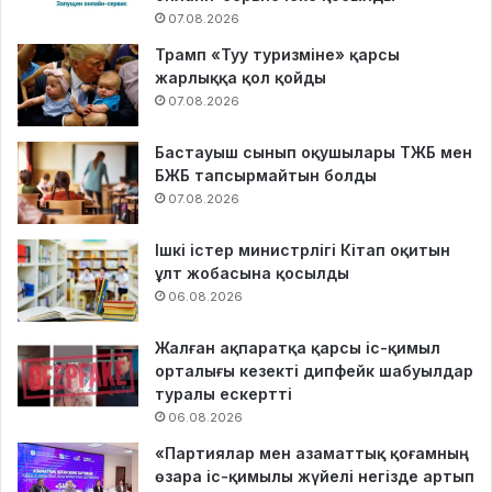
07.08.2026
Трамп «Туу туризміне» қарсы
жарлыққа қол қойды
07.08.2026
Бастауыш сынып оқушылары ТЖБ мен
БЖБ тапсырмайтын болды
07.08.2026
Ішкі істер министрлігі Кітап оқитын
ұлт жобасына қосылды
06.08.2026
Жалған ақпаратқа қарсы іс-қимыл
орталығы кезекті дипфейк шабуылдар
туралы ескертті
06.08.2026
«Партиялар мен азаматтық қоғамның
өзара іс-қимылы жүйелі негізде артып