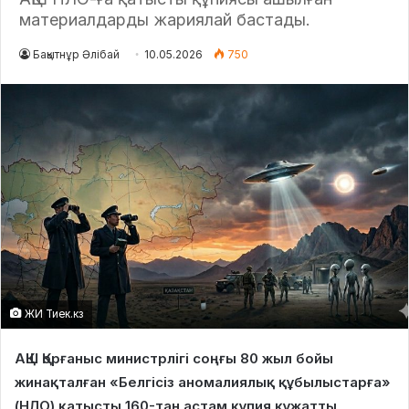
материалдарды жариялай бастады.
Бақытнұр Әлібай
10.05.2026
750
ЖИ Тиек.кз
АҚШ Қорғаныс министрлігі соңғы 80 жыл бойы
жинақталған «Белгісіз аномалиялық құбылыстарға»
(НЛО) қатысты 160-тан астам құпия құжатты