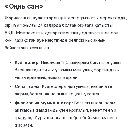
«Оқ-нысан»
Жарияланған құжаттардың ішіндегі ең қызықты деректердің
бірі 1994 жылғы 27 қаңтарда болған оқиғаға қатысты.
АҚШ Мемлекеттік департаментінің жеделхатында сол
күні Қазақстан әуе кеңістігінде белгісіз нысанның
байқалғаны жазылған.
Куәгерлер:
Нысанды 12,5 шақырым биіктікте ұшып
бара жатқан тәжік ұшқышы мен ұшақ бортындағы
үш америкалық азамат көрген.
Сипаттама:
Куәгерлердің айтуынша, нысан өте
жарық болған және пішіні «оққа» ұқсаған.
Физикалық мүмкіндіктер:
Белгісіз нысан адам
айтқысыз жылдамдықпен қозғалып, кенеттен 90
градусқа бұрылған және шеңбер бойымен маневр
жасаған.