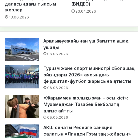
даласындағы тылсым
(ВИДЕО)
жерлер
23.04.2026
13.06.2026
Арқалық әуежайынан үш бағытта ұшақ
ұшады
08.08.2026
Туризм және спорт министрі «Болашақ
ойындары 2026» аясындағы
фиджитал-футбол жарысына қатысты
08.08.2026
«Жарыммен жолықтырған – осы кісі»:
Мұхамеджан Тазабек Бекболатқа
алғыс айтты
08.08.2026
АҚШ сенаты Ресейге санкция
салатын «Линдси Грэм заң жобасын»