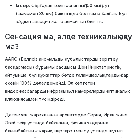
Іздер:
Оқиғадан кейін аспанның 100 мың фут
(шамамен 30 км) биіктігінде белгісіз із қалған. Бұл
кәдімгі авиация жете алмайтын биіктік.
Сенсация ма, әлде техникалық ақау
ма?
AARO (Белгісіз аномальды құбылыстарды зерттеу
басқармасы) бұрынғы басшысы Шон Киркпатриктің
айтуынша, бұл құжаттар бөгде ғаламшарлықтардың бар
екенін 100% дәлелдемейді. Ол көптеген
видеожазбаларды инфрақызыл камералардың оптикалық
иллюзиясымен түсіндіреді.
Дегенмен, жарияланған архивтерде Сирия, Ирак және
Эгей теңізі үстінде байқалған, физика заңдарына
бағынбайтын «жарық шарлар» мен су үстінде шұғыл