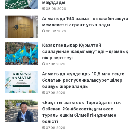
мақұлдады
08.08.2026
Алматыда 164 азамат өз кәсібін ашуға
мемлекеттік грант ұтып алды
08.08.2026
Қазақстандықтар Құрылтай
сайлауынан жақсылық күтеді – қоғамдық
пікір зерттеуі
07.08.2026
Алматыда жүлде қоры 10,5 млн теңге
болатын республикалық суретшілер
байқауы жарияланды
07.08.2026
«Бақытты шағы осы Торғайда өтті»:
Өзбекәлі Жәнібековтің ұлы әкесі
туралы ешкім білмейтін құпиямен
бөлісті
07.08.2026