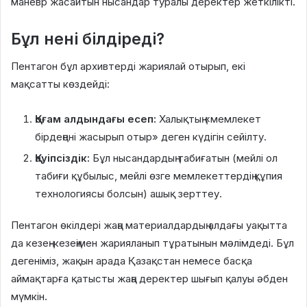
маневр жасайтын нысандар туралы деректер жеткілікті.
Бұл нені білдіреді?
Пентагон бұл архивтерді жариялай отырып, екі
мақсатты көздейді:
Қоғам алдындағы есеп:
Халықтың «мемлекет
бірдеңені жасырып отыр» деген күдігін сейілту.
Қауіпсіздік:
Бұл нысандардың табиғатын (мейлі ол
табиғи құбылыс, мейлі өзге мемлекеттердің құпия
технологиясы болсын) ашық зерттеу.
Пентагон өкілдері жаңа материалдардың алдағы уақытта
да кезең-кезеңімен жарияланып тұратынын мәлімдеді. Бұл
дегеніміз, жақын арада Қазақстан немесе басқа
аймақтарға қатысты жаңа деректер шығып қалуы әбден
мүмкін.