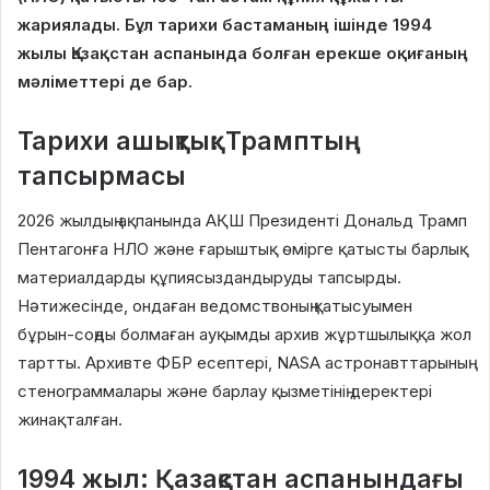
жариялады. Бұл тарихи бастаманың ішінде 1994
жылы Қазақстан аспанында болған ерекше оқиғаның
мәліметтері де бар.
Тарихи ашықтық: Трамптың
тапсырмасы
2026 жылдың ақпанында АҚШ Президенті Дональд Трамп
Пентагонға НЛО және ғарыштық өмірге қатысты барлық
материалдарды құпиясыздандыруды тапсырды.
Нәтижесінде, ондаған ведомствоның қатысуымен
бұрын-соңды болмаған ауқымды архив жұртшылыққа жол
тартты. Архивте ФБР есептері, NASA астронавттарының
стенограммалары және барлау қызметінің деректері
жинақталған.
1994 жыл: Қазақстан аспанындағы