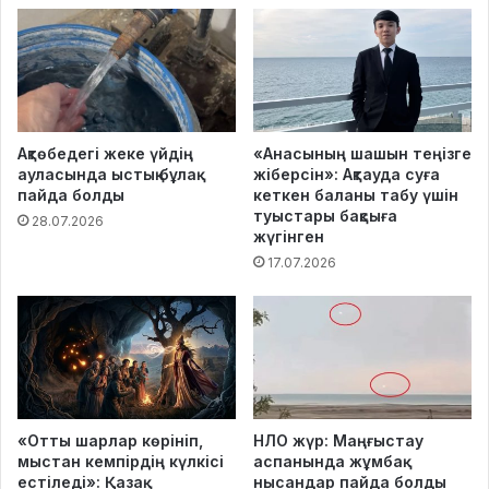
Ақтөбедегі жеке үйдің
«Анасының шашын теңізге
ауласында ыстық бұлақ
жіберсін»: Ақтауда суға
пайда болды
кеткен баланы табу үшін
туыстары бақсыға
28.07.2026
жүгінген
17.07.2026
«Отты шарлар көрініп,
НЛО жүр: Маңғыстау
мыстан кемпірдің күлкісі
аспанында жұмбақ
естіледі»: Қазақ
нысандар пайда болды