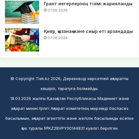
Грант иегерлерінің тізімі жарияланды
07.08.2026
Қияр, қызанақ және сиыр еті арзандады
07.08.2026
© Copyright Tiek.kz 2026, Дереккөзді көрсетпей ақпаратты
көшіріп, таратуға болмайды.
18.03.2026 жылғы Қазақстан Республикасы Мәдениет және
ақпарат министрлігі Ақпарат комитетінің мерзімді баспасөз
басылымын, ақпарат агенттігін және желілік басылымды есепке
қою туралы №KZ28VPY00144831 куәлігі берілген