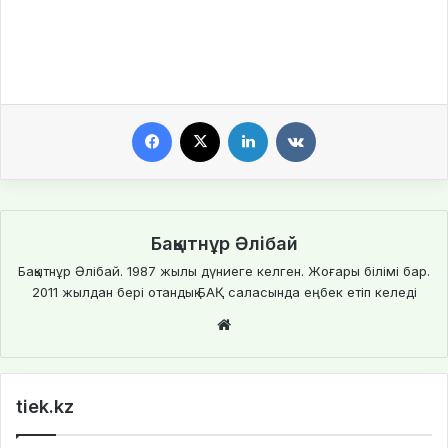
Facebook
X
LinkedIn
VKontakte
Бақытнұр Әлібай
Бақытнұр Әлібай. 1987 жылы дүниеге келген. Жоғары білімі бар.
2011 жылдан бері отандық БАҚ саласында еңбек етіп келеді
We
bsi
te
tiek.kz