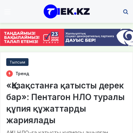
Мәзір
І
Тылсым
Тренд
«Қазақстанға қатысты дерек
бар»: Пентагон НЛО туралы
құпия құжаттарды
жариялады
АҚШ НЛО-ға қатысты құпиясы ашылған